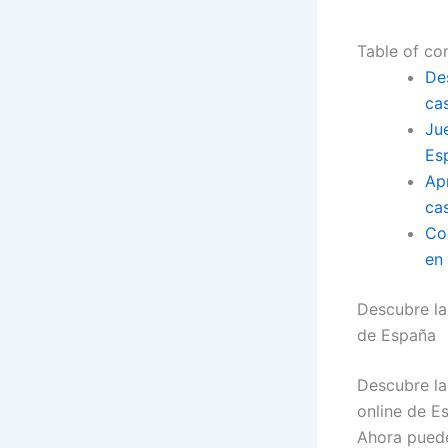
Table of co
De
ca
Ju
Es
Ap
ca
Co
en
Descubre la
de España
Descubre la
online de E
Ahora puede