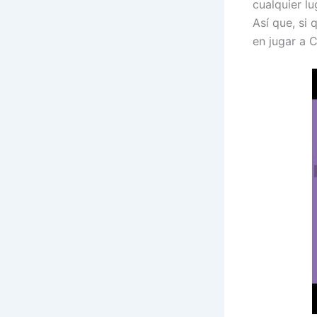
cualquier lu
Así que, si 
en jugar a 