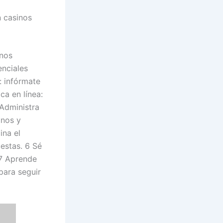
n casinos
inos
enciales
: infórmate
ca en línea:
 Administra
onos y
ina el
uestas. 6 Sé
 7 Aprende
 para seguir