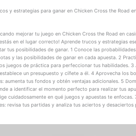
cos y estrategias para ganar en Chicken Cross the Road e
scando mejorar tu juego en Chicken Cross the Road en cas
estás en el lugar correcto! Aprende trucos y estrategias es
ar tus posibilidades de ganar. 1 Conoce las probabilidades
otas y las posibilidades de ganar en cada apuesta. 2 Practi
os juegos de práctica para perfeccionar tus habilidades. 3
: establece un presupuesto y cíñete a él. 4 Aprovecha los b
: aumenta tus fondos y obtén ventajas adicionales. 5 Dom
ende a identificar el momento perfecto para realizar tus ap
elige cuidadosamente en qué juegos y apuestas te enfocas.
es: revisa tus partidas y analiza tus aciertos y desaciertos