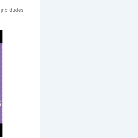
, ¡no dudes