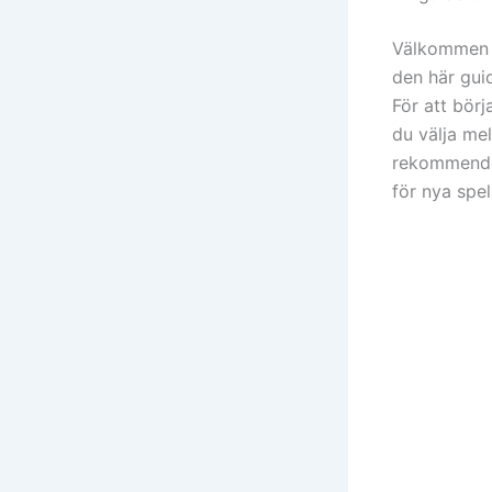
Välkommen ti
den här guid
För att bör
du välja mel
rekommender
för nya spel