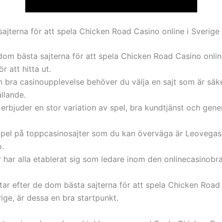
ajterna för att spela Chicken Road Casino online i Sverige
 dom bästa sajterna för att spela Chicken Road Casino onlin
r att hitta ut.
n bra casinoupplevelse behöver du välja en sajt som är säker
llande.
 erbjuder en stor variation av spel, bra kundtjänst och gen
el på toppcasinosajter som du kan överväga är Leovegas
.
r har alla etablerat sig som ledare inom den onlinecasinobr
tar efter de dom bästa sajterna för att spela Chicken Road
rige, är dessa en bra startpunkt.