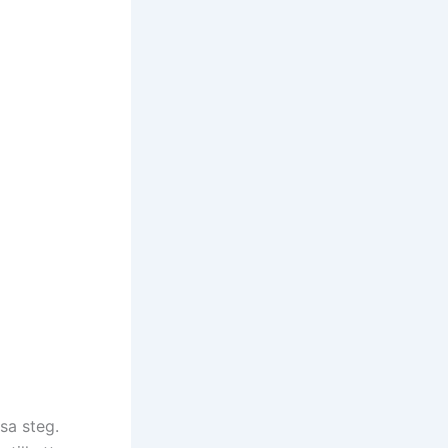
sa steg.