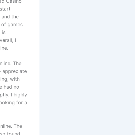
oad Casino
start
, and the
y of games
 is
erall, I
ine.
line. The
o appreciate
ing, with
ve had no
ly. I highly
ooking for a
nline. The
also found