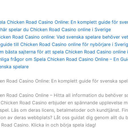
ela Chicken Road Casino Online: En komplett guide för sve
 här spelar du Chicken Road Casino online i Sverige
icken Road Casino online: Vad svenska spelare behöver ve
guide till Chicken Road Casino online för nybörjare i Sveri
m bästa sajterna för att spela Chicken Road Casino online 
nliga frågor om Spela Chicken Road Casino Online – En Gui
enska spelare
en Road Casino Online: En komplett guide för svenska spel
en Road Casino Online – Hitta all information du behöver 
! Chicken Road Casino erbjuder en spännande upplevelse m
ospel. Läs om deras licens, betalmetoder och kundtjänst. Fi
ion av deras webbplats? Låt oss guidat dig genom allt du 
Road Casino. Klicka in och börja spela idag!