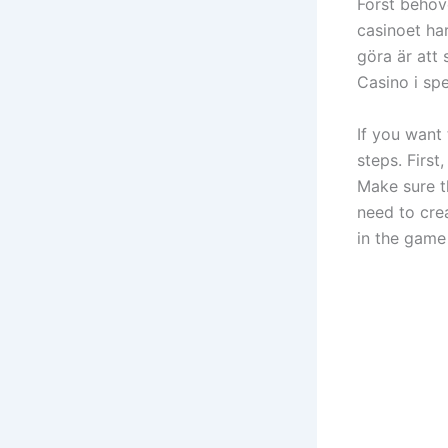
Först behöve
casinoet har
göra är att
Casino i spe
If you want
steps. First
Make sure t
need to cre
in the game