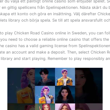
r du välja ett pålitligt online casino som erbjuder spelet. Se 
 en giltig spellicens från Spelinspektionen. Nästa skärt du
 skapa ett konto och göra en insättning. Välj därefter Chic
lets library och börja spela. Se till att spela ansvarsfullt oc
 to play Chicken Road Casino online in Sweden, you can fo
, you need to choose a reliable online casino that offers th
he casino has a valid gaming license from Spelinspektionen
ate an account and make a deposit. Then, select Chicken 
 library and start playing. Remember to play responsibly an