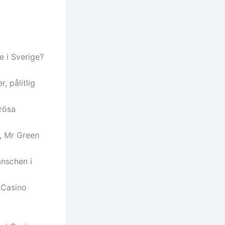
e i Sverige?
, pålitlig
erösa
, Mr Green
anschen i
 Casino