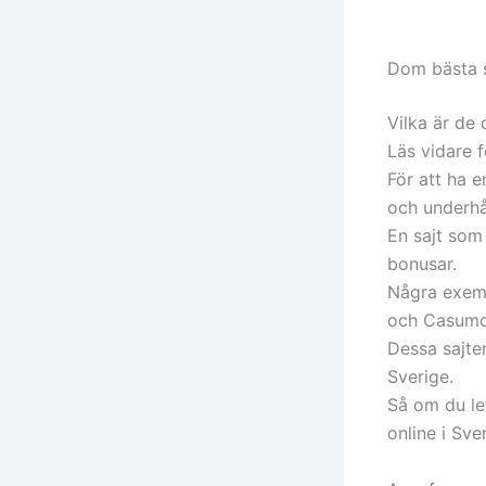
Dom bästa s
Vilka är de
Läs vidare fö
För att ha e
och underhå
En sajt som
bonusar.
Några exemp
och Casumo
Dessa sajte
Sverige.
Så om du le
online i Sve