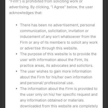
“Firm”) is prohibited from soliciting work or
Gioco Chicken Road al Casinò Online: Consigli
advertising. By clicking, “I Agree” below, the user
per i Giocatori Italiani
acknowledges that:
Tutto quello che Devi Sapere per Giocare a Gioco
Chicken Road al Casinò Online in Italia
There has been no advertisement, personal
Impara le Regole del Gioco Chicken Road per
communication, solicitation, invitation or
Vincere al Casinò Online in Italia
inducement of any sort whatsoever from the
Firm or any of its members to solicit any work
Inizia a Giocare a Gioco Chicken Road: Una Guida per i
or advertise through this website.
Casinò Online in Italia
The purpose of this website is to provide the
user with information about the Firm, its
Se sei alla ricerca di una nuova avventura di gioco
practice areas, its advocates and solicitors.
d’azzardo online in Italia, dovresti considerare di Inizia a
The user wishes to gain more information
Giocare a Gioco Chicken Road. Questo emozionante gioco
about the Firm for his/her own information
da casinò offre una grafica straordinaria e un gameplay
and personal/ professional use.
unico che ti farà divertire per ore. In questo articolo, ti
The information about the Firm is provided to
forniremo una guida completa per iniziare a giocare a Gioco
the user only on his/ her specific request and
Chicken Road nei casinò online italiani.
any information obtained or materials
1. Scegli un casinò online affidabile: Prima di iniziare a
downloaded from this website are completely
giocare a Gioco Chicken Road, devi trovare un casinò