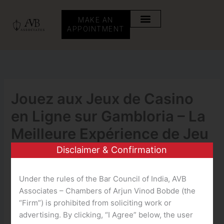
Skip
to
MAKE AN
content
APPOINTMENT
Jouez aux Jeux de Casino
en Ligne sur Gambloria – La
Meilleure Expérience de Jeu
en France
Disclaimer & Confirmation
By
teampmm
/
January 11, 2026
Under the rules of the Bar Council of India, AVB
Associates – Chambers of Arjun Vinod Bobde (the
“Firm”) is prohibited from soliciting work or
Table Of Contents
advertising. By clicking, “I Agree” below, the user