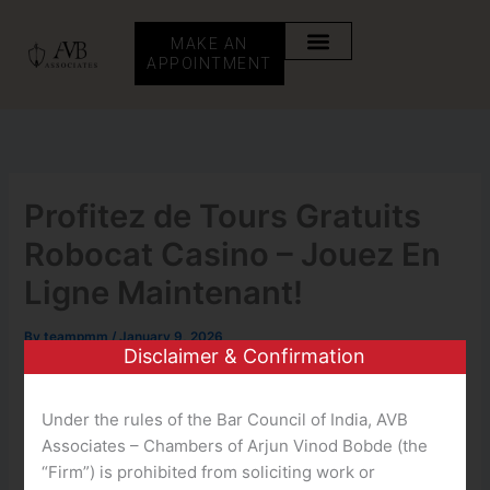
Skip
to
MAKE AN
content
APPOINTMENT
Profitez de Tours Gratuits
Robocat Casino – Jouez En
Ligne Maintenant!
By
teampmm
/
January 9, 2026
Disclaimer & Confirmation
Under the rules of the Bar Council of India, AVB
Table of contents
Associates – Chambers of Arjun Vinod Bobde (the
Découvrez les Tours Gratuits Robocat Casino:
“Firm”) is prohibited from soliciting work or
Comment En Profiter pour Jouer En Ligne?