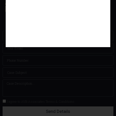
Email Address
avbchambers@gmail.com
Send Us Your Inquiry
Name
Email
Phone
Subject
Description
Consent
I agree to AVB Associates Terms & Conditions
Send Details