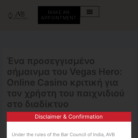
Skip
to
MAKE AN
content
APPOINTMENT
Ένα προσεγγισμένο
σήμαινμα του Vegas Hero:
Online Casino κριτική για
τον χρήστη του παιχνιδιού
στο διαδίκτυο
Disclaimer & Confirmation
By
teampmm
/
January 9, 2026
Under the rules of the Bar Council of India, AVB