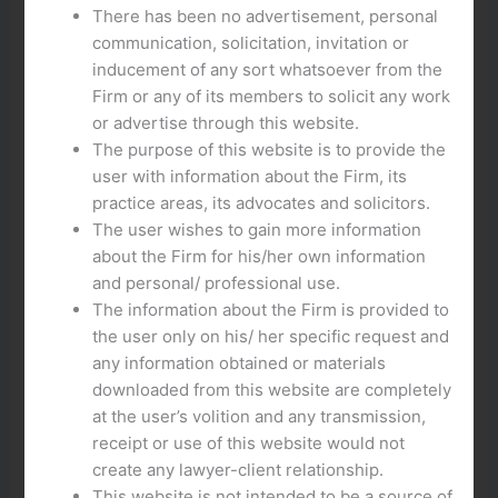
Πώς να λογαριασμοποιηθείτε γρήγορα και
There has been no advertisement, personal
ασφαλώς στο Jokerstar
communication, solicitation, invitation or
Τα βήματα για να συνδεθείτε στο Jokerstar
inducement of any sort whatsoever from the
χωρίς ανησυχίες
Firm or any of its members to solicit any work
Γρήγορη και ασφαλής σύνδεση στο Jokerstar:
or advertise through this website.
οδηγίες
The purpose of this website is to provide the
Πώς να παίξετε στο Jokerstar με ασφάλεια και
user with information about the Firm, its
ταχύτητα
practice areas, its advocates and solicitors.
The user wishes to gain more information
Πώς να λογαριασμοποιηθείτε γρήγορα και ασφαλώς στο
about the Firm for his/her own information
Jokerstar
and personal/ professional use.
The information about the Firm is provided to
Θέλετε να συνδεθείτε γρήγορα και ασφαλές στο
the user only on his/ her specific request and
Jokerstar; Εδώ βρείτε οδηγίες πρόσφατες και εffective!
any information obtained or materials
1. Επισκεφθείτε την ιστοσελίδα Jokerstar και πατήστε το
downloaded from this website are completely
κουμπί “Δημιουργία Λογαριασμού”.
at the user’s volition and any transmission,
2. Συμπληρώστε τα στοιχεία σας, περιλαμβανομένου του
receipt or use of this website would not
ονόματος σας, του ψευδώνυμου και της διεύθυνσης
create any lawyer-client relationship.
ηλεκτρονικού ταχυδρομείου σας.
This website is not intended to be a source of