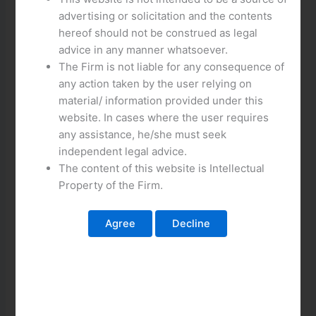
3. Επιλέξτε ένα ασφαλές κωδικό πρόσβασης και
advertising or solicitation and the contents
επαληθεύστε το στην επόμενη σελίδα.
hereof should not be construed as legal
4. Πληκτρολογήστε την τηλεφωνική νομική σας και
advice in any manner whatsoever.
επιβεβαιώστε ότι είστε ηλικιωμένος .
The Firm is not liable for any consequence of
5. Επιλέξτε τη γλώσσα σας και τη νομική σας περιοχή .
any action taken by the user relying on
6. Διαβάστε και συμφωνήστε με τους όρους χρήσης και
material/ information provided under this
την πολιτική απορρήτου Jokerstar.
website. In cases where the user requires
7. Πληκτρολογήστε το κωδικό επαλήθευσης που
any assistance, he/she must seek
στάλθηκε στην ηλεκτρονική διεύθυνσή σας και
independent legal advice.
ολοκληρώστε την εγγραφή σας.
The content of this website is Intellectual
8. Συνδεθείτε με το λογαριασμό σας και χάρηκε!
Property of the Firm.
Μπορείτε να αρχίσετε να παίζετε τώρα!
Τα βήματα για να συνδεθείτε στο Jokerstar χωρίς
ανησυχίες
Πριν ξεκινήσετε να παίζετε στο Jokerstar, πρέπει να
συνδεθείτε στο λογαριασμό σας. Ακολουθήστε τα
παρακάτω βήματα για να συνδεθείτε ασφαλώς: