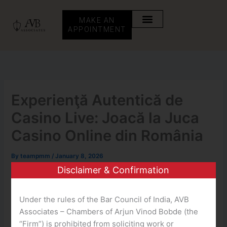
Skip
to
MAKE AN
content
APPOINTMENT
Experienţă Autentică de
Casino Live: Joacă la Juca
Casino Online din România
By
teampmm
/
January 8, 2026
Disclaimer & Confirmation
Table
Under the rules of the Bar Council of India, AVB
Descoperă Cum să Obții o Experienţă Autentică
Associates – Chambers of Arjun Vinod Bobde (the
de Casino Live la Juca Casino Online din România
“Firm”) is prohibited from soliciting work or