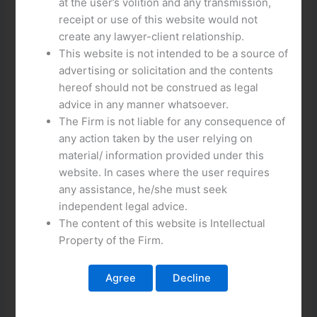
at the user’s volition and any transmission,
receipt or use of this website would not
create any lawyer-client relationship.
This website is not intended to be a source of
advertising or solicitation and the contents
hereof should not be construed as legal
advice in any manner whatsoever.
The Firm is not liable for any consequence of
Descoperă Cum să Obții o Experienţă Autentică de Casino
any action taken by the user relying on
Live la Juca Casino Online din România
material/ information provided under this
website. In cases where the user requires
Doriți să experimentați o autentică sesiune de casino live
any assistance, he/she must seek
din comfortul casei voastre? Juca Casino Online din
independent legal advice.
România vă oferă această oportunitate. Descoperiți cum:
The content of this website is Intellectual
1. Alegeți un joc de casino live dintre cele disponibile, cum
Property of the Firm.
ar fi blackjack, ruleta sau baccarat.
2. Asigurați-vă că aveți o conexiune stabilă la internet
pentru a nu avea probleme tehnice în timpul jocului.
3. Creați un cont la Juca Casino Online și faceți un
depunere pentru a putea juca la masa de joc.