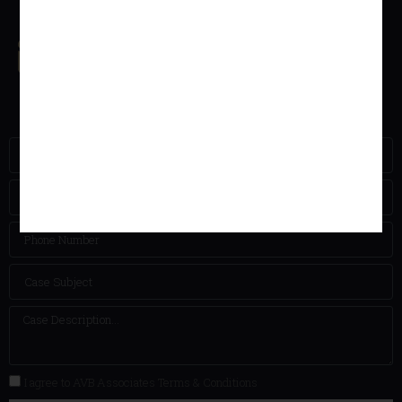
g
+91 8447051402
Email Address
avbchambers@gmail.com
Send Us Your Inquiry
Name
Email
Phone
Subject
Description
Consent
I agree to AVB Associates Terms & Conditions