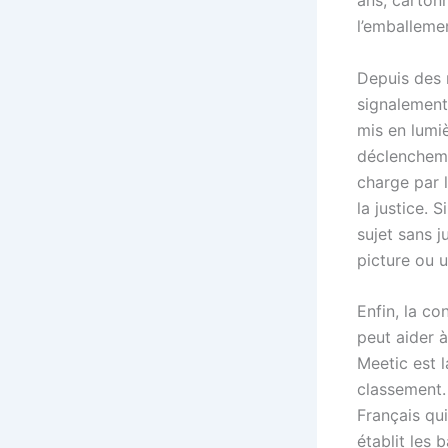
ans, cartonn
l’emballeme
Depuis des 
signalement
mis en lumiè
déclencheme
charge par l
la justice. 
sujet sans j
picture ou 
Enfin, la c
peut aider à
Meetic est 
classement.
Français qui
établit les 