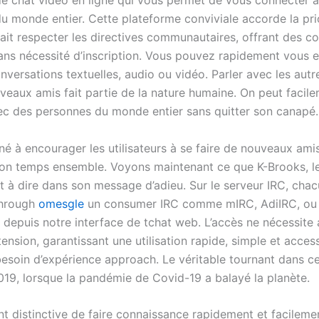
 de chat vidéo en ligne qui vous permet de vous connecter 
u monde entier. Cette plateforme conviviale accorde la prio
fait respecter les directives communautaires, offrant des c
sans nécessité d’inscription. Vous pouvez rapidement vous 
versations textuelles, audio ou vidéo. Parler avec les autr
uveaux amis fait partie de la nature humaine. On peut facil
vec des personnes du monde entier sans quitter son canapé.
iné à encourager les utilisateurs à se faire de nouveaux ami
on temps ensemble. Voyons maintenant ce que K-Brooks, l
it à dire dans son message d’adieu. Sur le serveur IRC, cha
through
omesgle
un consumer IRC comme mIRC, AdiIRC, ou
 depuis notre interface de tchat web. L’accès ne nécessite
tension, garantissant une utilisation rapide, simple et access
soin d’expérience approach. Le véritable tournant dans c
2019, lorsque la pandémie de Covid-19 a balayé la planète.
nt distinctive de faire connaissance rapidement et facilem