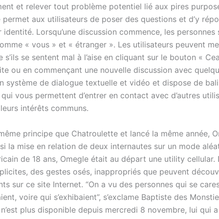
ent et relever tout problème potentiel lié aux pires purpos
e permet aux utilisateurs de poser des questions et d’y rép
ur identité. Lorsqu’une discussion commence, les personnes 
omme « vous » et « étranger ». Les utilisateurs peuvent met
 s’ils se sentent mal à l’aise en cliquant sur le bouton « Ce
 site ou en commençant une nouvelle discussion avec quelqu’
un système de dialogue textuelle et vidéo et dispose de bal
, qui vous permettent d’entrer en contact avec d’autres utili
 leurs intérêts communs.
 même principe que Chatroulette et lancé la même année, 
si la mise en relation de deux internautes sur un mode aléa
cain de 18 ans, Omegle était au départ une utility cellular.
xplicites, des gestes osés, inappropriés que peuvent découv
ts sur ce site Internet. “On a vu des personnes qui se cares
ent, voire qui s’exhibaient”, s’exclame Baptiste des Monstie
 n’est plus disponible depuis mercredi 8 novembre, lui qui a