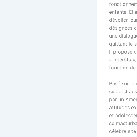
fonctionnem
enfants. Ell
dévoiler le
désignées c
une dialogue
quittant le
Il propose 
« intérêts »
fonction de
Basé sur le
suggest aus
par un Améri
attitudes e
et adolescen
se masturbai
célèbre site