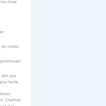
erme d’une
as
 de visites
.
garantissant
 afin que
lus facile.
irect,
ent. ChatHub