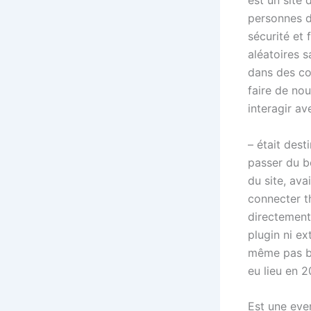
est un site
personnes d
sécurité et 
aléatoires 
dans des con
faire de no
interagir a
– était dest
passer du b
du site, ava
connecter 
directement
plugin ni ex
même pas be
eu lieu en 
Est une eve