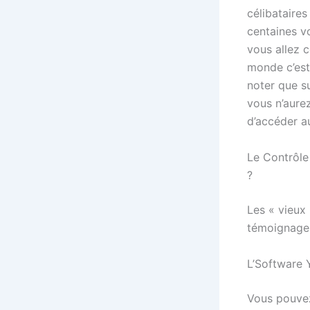
célibataire
centaines vo
vous allez 
monde c’est 
noter que s
vous n’aure
d’accéder au
Le Contrôle
?
Les « vieux 
témoignages
L’Software 
Vous pouvez