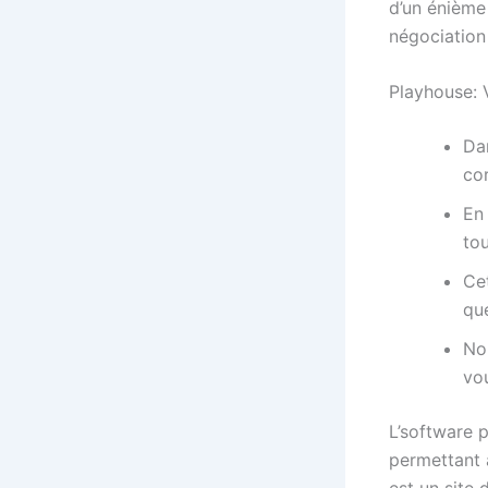
d’un énième 
négociation 
Playhouse: 
Da
cor
En 
tou
Cet
qu
Nou
vou
L’software 
permettant 