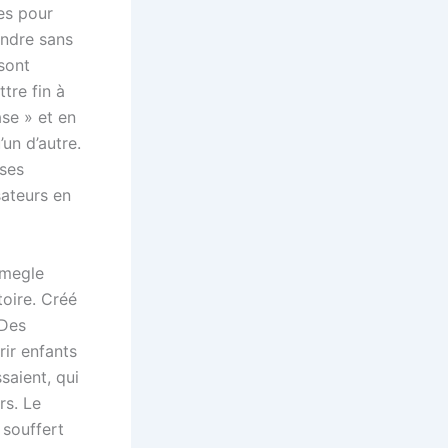
es pour
ondre sans
sont
tre fin à
ase » et en
un d’autre.
ises
sateurs en
Omegle
toire. Créé
 Des
rir enfants
saient, qui
rs. Le
 souffert