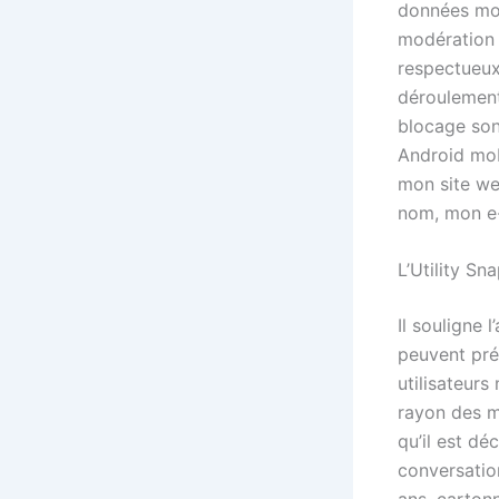
données mobi
modération 
respectueux
déroulement
blocage son
Android mob
mon site we
nom, mon e-
L’Utility Sn
Il souligne 
peuvent prét
utilisateur
rayon des m
qu’il est d
conversatio