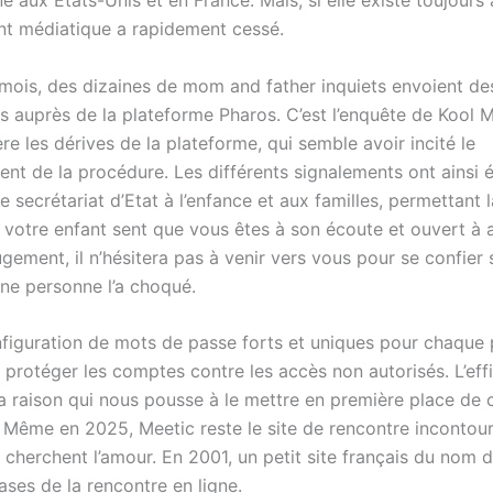
e aux Etats-Unis et en France. Mais, si elle existe toujours 
nt médiatique a rapidement cessé.
mois, des dizaines de mom and father inquiets envoient de
s auprès de la plateforme Pharos. C’est l’enquête de Kool M
re les dérives de la plateforme, qui semble avoir incité le
nt de la procédure. Les différents signalements ont ainsi é
e secrétariat d’Etat à l’enfance et aux familles, permettant l
Si votre enfant sent que vous êtes à son écoute et ouvert à
ugement, il n’hésitera pas à venir vers vous pour se confier 
une personne l’a choqué.
onfiguration de mots de passe forts et uniques pour chaque
 protéger les comptes contre les accès non autorisés. L’eff
la raison qui nous pousse à le mettre en première place de 
 Même en 2025, Meetic reste le site de rencontre incontou
 cherchent l’amour. En 2001, un petit site français du nom 
bases de la rencontre en ligne.