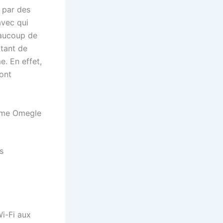
r par des
avec qui
eaucoup de
rtant de
. En effet,
ont
omme Omegle
s
i-Fi aux