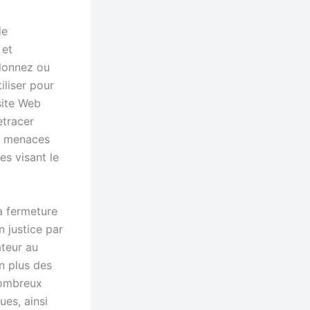
de
 et
 donnez ou
iliser pour
site Web
etracer
es menaces
es visant le
a fermeture
n justice par
ateur au
n plus des
nombreux
ues, ainsi