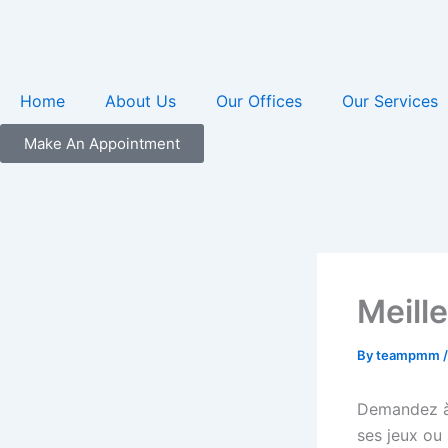
Skip
to
content
Home
About Us
Our Offices
Our Services
Make An Appointment
Meill
By
teampmm
Demandez à 
ses jeux ou