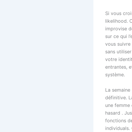
Si vous cro
likelihood.
improvise d
sur ce qui l
vous suivre
sans utilise
votre identi
entrantes, e
système.
La semaine 
définitive. 
une femme qu
hasard . Ju
fonctions d
individuals