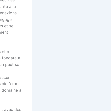
avec des
rité à la
onnexions
engager
es et se
ement
s et à
e fondateur
cun peut se
 aucun
ible à tous,
e domaine a
ent avec des