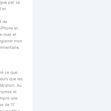
ngue par sa
l et
t de
`iPhone et
e-mail et
egistrer mon
mmentaire.
gré ce que
leurs que les
dération. Au
onymes et
rompre une
se de 17