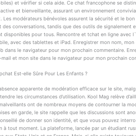
les) et vérifier si cela aide. Ce chat francophone se disti
active et bienveillante, assurant un environnement convivia
. Les modérateurs bénévoles assurent la sécurité et le bon
 des conversations, tandis que des outils de signalement e
t disponibles pour tous. Rencontre et tchat en ligne avec l
ile, avec des tablettes et iPad. Enregistrer mon nom, mon 
b dans le navigateur pour mon prochain commentaire. Enr
mail et mon site dans le navigateur pour mon prochain co
apchat Est-elle Sûre Pour Les Enfants ?
l’absence apparente de modération efficace sur le site, mal
endre les circumstances d’utilisation. Kool Mag relève d’ail
s malveillants ont de nombreux moyens de contourner la mo
ises en garde, le site rappelle que les discussions sont an
éconseillé de donner son identité, et que vous pouvez inter
n à tout moment. La plateforme, lancée par un étudiant rus