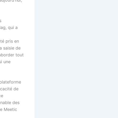
aujourd’hui,
s
ag, qui a
té pris en
a saisie de
 aborder tout
si une
 plateforme
icacité de
ce
rnable des
de Meetic