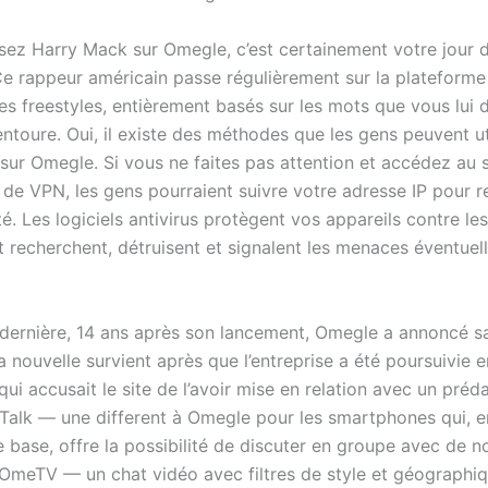
isez Harry Mack sur Omegle, c’est certainement votre jour 
 Ce rappeur américain passe régulièrement sur la plateforme
es freestyles, entièrement basés sur les mots que vous lui
’entoure. Oui, il existe des méthodes que les gens peuvent ut
 sur Omegle. Si vous ne faites pas attention et accédez au 
r de VPN, les gens pourraient suivre votre adresse IP pour r
té. Les logiciels antivirus protègent vos appareils contre l
t recherchent, détruisent et signalent les menaces éventuell
dernière, 14 ans après son lancement, Omegle a annoncé s
La nouvelle survient après que l’entreprise a été poursuivie e
i accusait le site de l’avoir mise en relation avec un préd
sTalk — une different à Omegle pour les smartphones qui, e
e base, offre la possibilité de discuter en groupe avec de 
. OmeTV — un chat vidéo avec filtres de style et géographiq