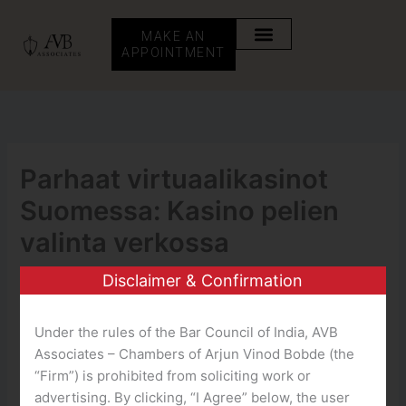
Skip
to
MAKE AN
content
APPOINTMENT
Parhaat virtuaalikasinot
Suomessa: Kasino pelien
valinta verkossa
Disclaimer & Confirmation
By
teampmm
/
January 15, 2026
Under the rules of the Bar Council of India, AVB
Associates – Chambers of Arjun Vinod Bobde (the
Table of contents
“Firm”) is prohibited from soliciting work or
Mitä etsiä Parhaista Suomalaisista
advertising. By clicking, “I Agree” below, the user
Virtuaalikasinoista?