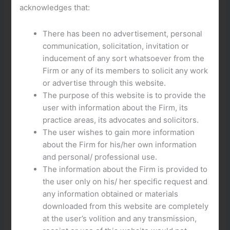
acknowledges that:
Suomen Virtuaalikasinot: Kasinopelejä
Verkkosivuillamme
Valitse Oikea Virtuaalikasino Suomeen
There has been no advertisement, personal
Parhaat Suomalaiset Virtuaalikasinot: Mitä On
communication, solicitation, invitation or
Tarjottava?
inducement of any sort whatsoever from the
Verkkokasinojen Pelihuoneet: Suomen Parhaat
Firm or any of its members to solicit any work
Vaihtoehtot
or advertise through this website.
Suomalaiset Virtuaalikasinot: Kasinopelejä
The purpose of this website is to provide the
Verkkosivuilla
user with information about the Firm, its
practice areas, its advocates and solicitors.
Mitä etsiä Parhaista Suomalaisista Virtuaalikasinoista?
The user wishes to gain more information
about the Firm for his/her own information
Mitä etsiä Parhaista Suomalaisista Virtuaalikasinoista?
and personal/ professional use.
Valitse kasino, jossa on suomenkielinen sivusto ja
The information about the Firm is provided to
asiakaspalvelu. Tarkista, onko kasino saavuttanut
the user only on his/ her specific request and
suositeltavan säännönmääräyksen peliturvallisuudesta.
any information obtained or materials
Katso, mitä makslutarjouksia ja bonuksia kasino tarjoaa.
downloaded from this website are completely
Valitse kasino, jossa on suuri valikoima peliä. Ole
at the user’s volition and any transmission,
huoltajanasi turvallisuudesta ja tarkista, onko kasino saanut