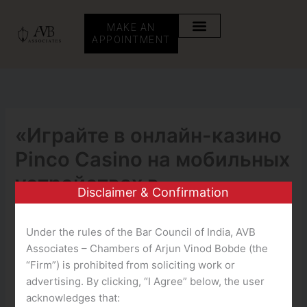
Skip
to
MAKE AN
content
APPOINTMENT
«Играйте в онлайн-казино
Pinco Casino на мобильных
устройствах в
Disclaimer & Confirmation
Кыргызстане»
Under the rules of the Bar Council of India, AVB
By
teampmm
/
January 15, 2026
Associates – Chambers of Arjun Vinod Bobde (the
“Firm”) is prohibited from soliciting work or
advertising. By clicking, “I Agree” below, the user
Table of contents
acknowledges that: