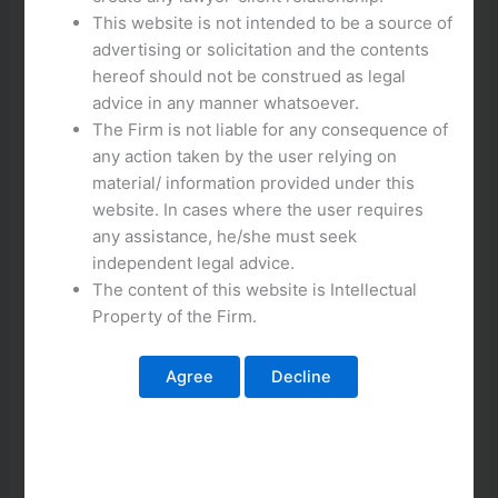
This website is not intended to be a source of
advertising or solicitation and the contents
hereof should not be construed as legal
advice in any manner whatsoever.
The Firm is not liable for any consequence of
any action taken by the user relying on
material/ information provided under this
website. In cases where the user requires
«Казино Pinco Casino на мобильных устройствах:
any assistance, he/she must seek
удобная игра для жителей Кыргызстана»
independent legal advice.
Казино Pinco Casino предлагает удобную мобильную
The content of this website is Intellectual
платформу, позволяющую жителям Кыргызстана
Property of the Firm.
играть в любимые казино-игры на мобильных
устройствах.
В казино Pinco Casino вы можете найти широкий выбор
игровых автоматов, рулетки и других казино-игр,
оптимизированных для смартфонов и планшетов.
Регистрация в казино Pinco Casino осуществляется