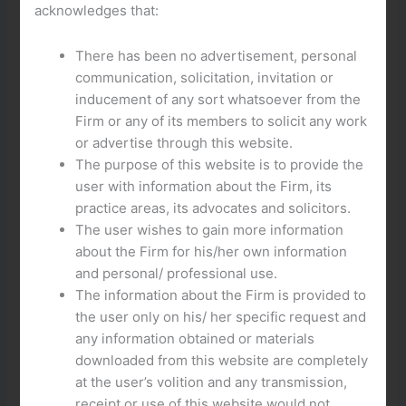
acknowledges that:
Πώς να Εγκαταστήσετε και να Χρησιμοποιήσετε
την Εφαρμογή BroWinner για το Διαδικτυακό
There has been no advertisement, personal
Καζίνο;
communication, solicitation, invitation or
Τα 5 Κρυμμένα Τρικα της BroWinner Αpp για τον
inducement of any sort whatsoever from the
Επιτυχή Μηχανισμό Παιγνιδιών του
Firm or any of its members to solicit any work
Διαδικτυακού Καζινού;
or advertise through this website.
Πώς να Παίξετε στο BroWinner Αpp και να
The purpose of this website is to provide the
Κερδίσετε Μεγάλα Φόρτη στο Διαδικτυακό
user with information about the Firm, its
Καζίνο;
practice areas, its advocates and solicitors.
BroWinner Αpp: Τα Πιο Δημοφιλή Παιχνίδια του
The user wishes to gain more information
Διαδικτυακού Καζινού που Μπορείτε να Παίξετε
about the Firm for his/her own information
στην Ελλάδα;
and personal/ professional use.
BroWinner App: Συχνές Ερωτήσεις για το
The information about the Firm is provided to
Διαδικτυακό Καζίνο στην Ελλάδα
the user only on his/ her specific request and
any information obtained or materials
downloaded from this website are completely
at the user’s volition and any transmission,
receipt or use of this website would not