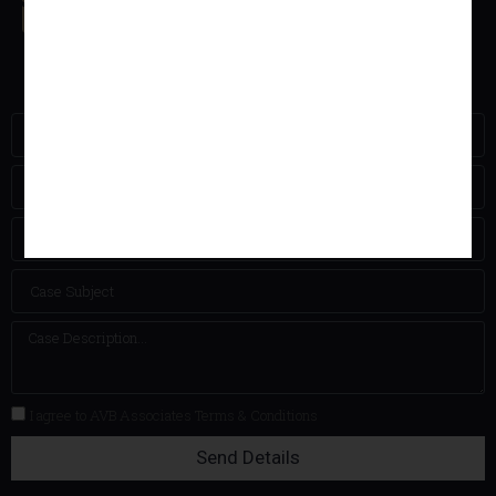
avbchambers@gmail.com
Send Us Your Inquiry
Name
Email
Phone
Subject
Description
Consent
I agree to AVB Associates Terms & Conditions
Send Details