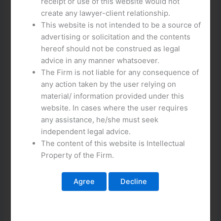
receipt or use of this website would not
kredytowe, e-portfele i przelewy bankowe.
coolzino.net.pl
create any lawyer-client relationship.
3. Obsługa klienta dostępna 24/7 na wielu językach, w tym
This website is not intended to be a source of
po polsku.
advertising or solicitation and the contents
4. Bonusy i promocje dla nowych i stałych graczy, w tym
hereof should not be construed as legal
bezpłatne spiny i zniżki.
advice in any manner whatsoever.
5. Wydajna i przyjazna platforma, dostępna na
The Firm is not liable for any consequence of
komputerach i urządzeniach mobilnych.
any action taken by the user relying on
material/ information provided under this
Odkryj świetne doświadczenie gry w Coolzino Casino
website. In cases where the user requires
online
any assistance, he/she must seek
independent legal advice.
Odkryj świetne doświadczenie gry w Coolzino Casino
The content of this website is Intellectual
online, gdzie znajdziesz szeroką ofertę gier kasynowych,
Property of the Firm.
w tym sloty, gry dzielne i gry na żywo.
Zarejestruj się teraz i skorzystaj z wygodnej i bezpiecznej
platformy, która oferuje opcję płatności w złotych.
Coolzino Casino zapewnia również klientom z Polski
wspaniałe bonusy i promocje, dzięki czemu każdy krupier