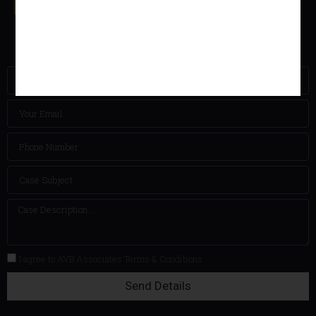
avbchambers@gmail.com
Send Us Your Inquiry
Name
Email
Phone
Subject
Description
Consent
I agree to AVB Associates Terms & Conditions
Send Details