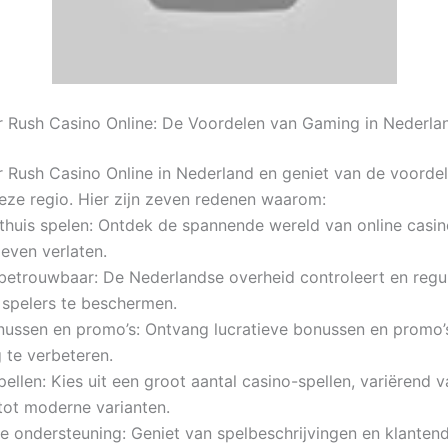
 Rush Casino Online: De Voordelen van Gaming in Nederla
 Rush Casino Online in Nederland en geniet van de voorde
eze regio. Hier zijn zeven redenen waarom:
thuis spelen: Ontdek de spannende wereld van online casin
oeven verlaten.
n betrouwbaar: De Nederlandse overheid controleert en regul
 spelers te beschermen.
nussen en promo’s: Ontvang lucratieve bonussen en promo’
 te verbeteren.
pellen: Kies uit een groot aantal casino-spellen, variërend 
 tot moderne varianten.
ge ondersteuning: Geniet van spelbeschrijvingen en klantend