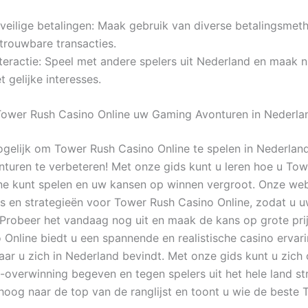
n veilige betalingen: Maak gebruik van diverse betalingsme
etrouwbare transacties.
interactie: Speel met andere spelers uit Nederland en maak 
 gelijke interesses.
ower Rush Casino Online uw Gaming Avonturen in Nederla
ogelijk om Tower Rush Casino Online te spelen in Nederlan
turen te verbeteren! Met onze gids kunt u leren hoe u To
ne kunt spelen en uw kansen op winnen vergroot. Onze web
ps en strategieën voor Tower Rush Casino Online, zodat u u
Probeer het vandaag nog uit en maak de kans op grote pri
 Online biedt u een spannende en realistische casino ervari
ar u zich in Nederland bevindt. Met onze gids kunt u zich
i-overwinning begeven en tegen spelers uit het hele land str
og naar de top van de ranglijst en toont u wie de beste 