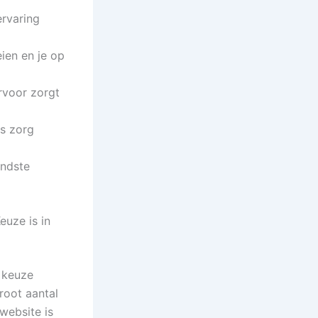
ervaring
ien en je op
rvoor zorgt
us zorg
endste
uze is in
 keuze
root aantal
website is