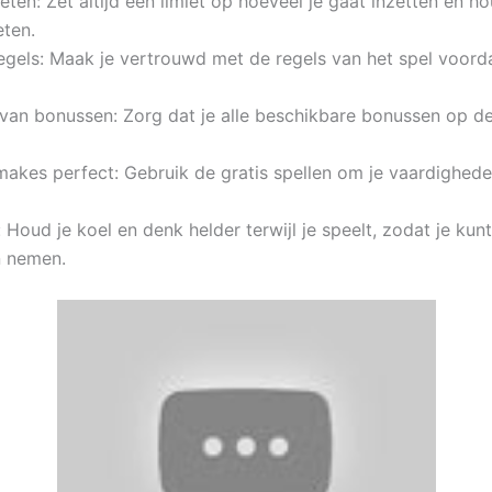
mieten: Zet altijd een limiet op hoeveel je gaat inzetten en ho
eten.
regels: Maak je vertrouwd met de regels van het spel voorda
r van bonussen: Zorg dat je alle beschikbare bonussen op d
 makes perfect: Gebruik de gratis spellen om je vaardighede
m: Houd je koel en denk helder terwijl je speelt, zodat je kun
n nemen.