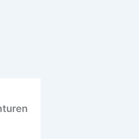
n
nturen