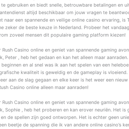
 te gebruiken en biedt snelle, betrouwbare betalingen en ui
lantendienst altijd beschikbaar om jouw vragen te beantwoo
t naar een spannende en veilige online casino ervaring, is
ne zeker de beste keuze in Nederland. Probeer het vandaag
om zoveel mensen dit populaire gaming platform kiezen!
 Rush Casino online en geniet van spannende gaming avon
Ik, Peter , heb het gedaan en kan het alleen maar aanraden
e beginnen en al snel was ik aan het spelen van een helebo
grafische kwaliteit is geweldig en de gameplay is vloeiend. 
keer aan de slag gegaan en elke keer is het weer een nieuw 
ush Casino online alleen maar aanraden!
 Rush Casino online en geniet van spannende gaming avon
Ik, Sophie , heb het proberen en kan erover neuriën. Het is
 en de spellen zijn goed ontworpen. Het is echter geen uni
een beetje de spanning die ik van andere online casino’s ke