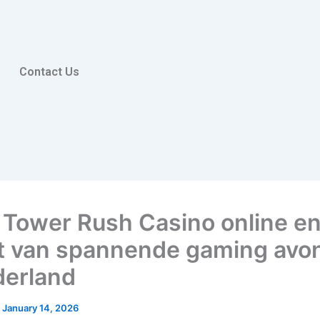
Contact Us
 Tower Rush Casino online e
t van spannende gaming avo
derland
/
January 14, 2026