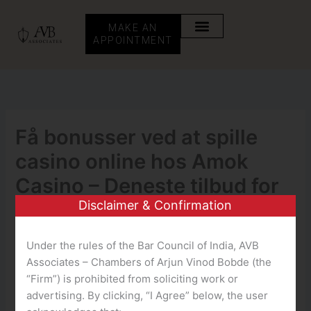
Skip
to
MAKE AN
content
APPOINTMENT
Få bonusser ved at spille
casino online hos Amok
Casino – Deneste tilbud for
dig!
Disclaimer & Confirmation
By
teampmm
/
January 14, 2026
Under the rules of the Bar Council of India, AVB
Associates – Chambers of Arjun Vinod Bobde (the
“Firm”) is prohibited from soliciting work or
advertising. By clicking, “I Agree” below, the user
Table Of Contents