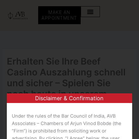
Skip
to
MAKE AN
content
APPOINTMENT
Erhalten Sie Ihre Beef
Casino Auszahlung schnell
und sicher – Spielen Sie
noch heute in unserem
Disclaimer & Confirmation
Online-Casino für
Deutschland!
Under the rules of the Bar Council of India, AVB
Associates – Chambers of Arjun Vinod Bobde (the
By
teampmm
/
January 14, 2026
“Firm”) is prohibited from soliciting work or
advertising. By clicking, “I Agree” below, the user