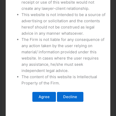
und sicher bei Beef Casino ab
receipt or use of this website would not
create any lawyer-client relationship.
Effiziente Auszahlungsmethoden sind ein wichtiger Aspekt
This website is not intended to be a source of
bei der Wahl eines Online-Casinos. Bei Beef Casino haben
advertising or solicitation and the contents
Sie die Möglichkeit, schnell und sicher Geld abzuheben. Wir
hereof should not be construed as legal
bieten eine Vielzahl von Auszahlungsmethoden an,
advice in any manner whatsoever.
darunter Trustly, Klarna und Sofortüberweisung. Diese
The Firm is not liable for any consequence of
Zahlungsmethoden sind nicht nur bequem, sondern auch
any action taken by the user relying on
sicher und zuverlässig.Die Auszahlungsdauer ist abhängig
material/ information provided under this
von der von Ihnen gewählten Methode, jedoch können Sie
website. In cases where the user requires
erwarten, dass Ihr Geld in der Regel innerhalb von 24
any assistance, he/she must seek
Stunden auf Ihrem Konto ist. Bei Beef Casino legen wir
independent legal advice.
großen Wert auf Transparenz und Klarheit, was bedeutet,
The content of this website is Intellectual
dass Sie immer über den Status Ihrer Auszahlung informiert
Property of the Firm.
sind.
Darüber hinaus bieten wir eine 24/7 Kundenbetreuung, falls
Sie Fragen oder Bedenken haben. Unser Team ist immer
bereit, Ihnen zu helfen und sicherzustellen, dass Ihre
Auszahlung so reibungslos wie möglich verläuft. Vertrauen