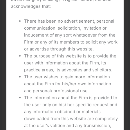
acknowledges that:
Table of contents
There has been no advertisement, personal
Effiziente Auszahlungsmethoden: So zahlen Sie
communication, solicitation, invitation or
schnell und sicher bei Beef Casino ab
inducement of any sort whatsoever from the
Spielen Sie jetzt bei unserem Online-Casino für
Firm or any of its members to solicit any work
Deutschland und erhalten Sie Ihre Gewinne sofort
or advertise through this website.
Vertrauenswürdige Zahlungsmethoden: Erfahren
The purpose of this website is to provide the
Sie, wie Sie Ihre Beef Casino Auszahlung schnell
user with information about the Firm, its
erhalten
practice areas, its advocates and solicitors.
Schnelle und sichere Auszahlungen: Die Vorteile
The user wishes to gain more information
von Beef Casino für deutsche Spieler
about the Firm for his/her own information
Gewinnen Sie bei Beef Casino und lassen Sie sich
and personal/ professional use.
Ihre Gewinne schnell und sicher auszahlen
The information about the Firm is provided to
Erhöhen Sie Ihre Gewinnchancen: Spielen Sie
the user only on his/ her specific request and
noch heute im Beef Casino und erhalten Sie Ihre
any information obtained or materials
Auszahlung in Rekordzeit
downloaded from this website are completely
Effiziente Auszahlungsmethoden: So zahlen Sie schnell
at the user’s volition and any transmission,