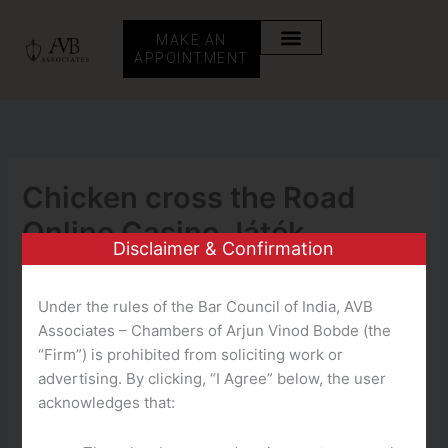
Skip
to
MAKE AN
content
APPOINTMENT
Chicken cross the Road
Online Casino Játék
Disclaimer & Confirmation
Magyarországon – Nyerje a
többszörös jackpot-
Under the rules of the Bar Council of India, AVB
összegeket!
Associates – Chambers of Arjun Vinod Bobde (the
“Firm”) is prohibited from soliciting work or
advertising. By clicking, “I Agree” below, the user
By
teampmm
/
January 13, 2026
acknowledges that: