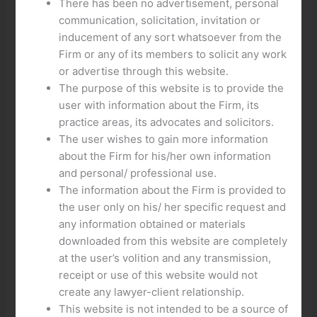
There has been no advertisement, personal
Table Of Contents
communication, solicitation, invitation or
Chicken Cross the Road Online Casino Játék:
inducement of any sort whatsoever from the
Hogyan nyerjék a jackpot-összegeket?
Firm or any of its members to solicit any work
Magyarországon is elérhető: Chicken Cross the
or advertise through this website.
Road játék online kaszinóban
The purpose of this website is to provide the
Többszörös jackpot-összegekkel kecsegtető
user with information about the Firm, its
Chicken Cross the Road játék online kaszinóban
practice areas, its advocates and solicitors.
Játsszon a Chicken Cross the Road Online
The user wishes to gain more information
Casino játékban és nyerni tud a jackpot-
about the Firm for his/her own information
összegekből
and personal/ professional use.
The information about the Firm is provided to
Chicken Cross the Road Online Casino Játék: Hogyan
the user only on his/ her specific request and
nyerjék a jackpot-összegeket?
any information obtained or materials
downloaded from this website are completely
A Chicken Cross the Road Online Casino Játék
at the user’s volition and any transmission,
Hungaryban egy egyre népszerűbb opció.
receipt or use of this website would not
Szeretnéd tudni, hogyan nyerheted el a jackpot-
create any lawyer-client relationship.
összegeket?
This website is not intended to be a source of
Először is, tanuljuk meg a játék alapjait.