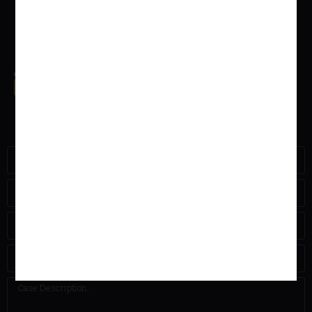
s
-
Phone No.
g
+91 8447051402
Email Address
avbchambers@gmail.com
Send Us Your Inquiry
Name
Email
Phone
Subject
Description