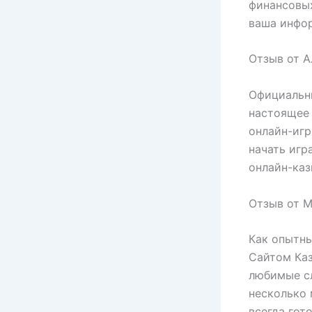
финансовых
ваша инфор
Отзыв от А
Официальны
настоящее 
онлайн-игр
начать игр
онлайн-каз
Отзыв от М
Как опытны
Сайтом Каз
любимые сл
несколько 
всегда гот