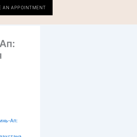
E AN APPOINTMENT
Ап:
я
инь-Ап:
захстана