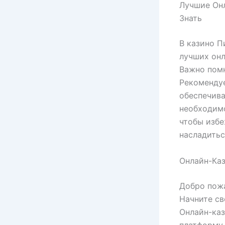
Лучшие Онл
Знать
В казино П
лучших онл
Важно помн
Рекомендуе
обеспечива
необходимо
чтобы изб
насладитьс
Онлайн-Каз
Добро пожа
Начните св
Онлайн-каз
платформу 