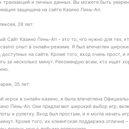
 транзакций и личных данных. Вы можете быть уверен
мация защищена на сайте Казино Пинь-Ап.
лексея, 28 лет:
й Сайт Казино Пинь-Ап – это то, что нужно для тех, к
casino опыт в онлайн-режиме. Я был впечатлен широк
, доступных на сайте. Кроме того, вход очень прост, и 
ать за несколько минут. Рекомендую всем, кто ищет х
ино.
арии, 35 лет:
й игрок в онлайн-казино, я была впечатлена Официаль
ино Пинь-Ап. Они предлагают широкий выбор игр, вкл
оты и рулетку. Вход был простым, и я могла начать игр
минут. Кроме того, их клиентская поддержка отлична –
овы помочь мне с любыми вопросами.