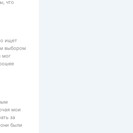
ы, что
то ищет
им выбором
я мог
орошее
ным
ючая мои
ать за
 они были