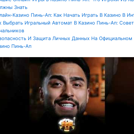
лжны Знать
лайн-Казино Пинь-Ап: Как Начать Играть В Казино В Ин
к Выбрать Игральный Автомат В Казино Пинь-Ап: Сове
чальников
зопасность И Защита Личных Данных На Официальном
зино Пинь-Ап