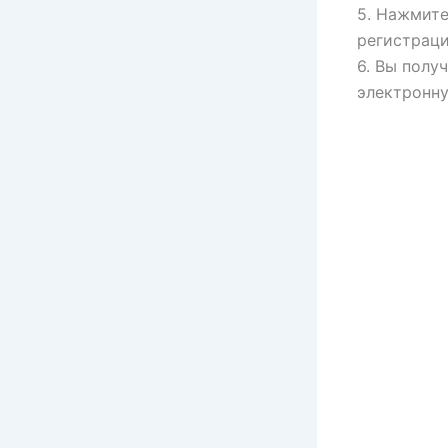
5. Нажмите
регистраци
6. Вы полу
электронну