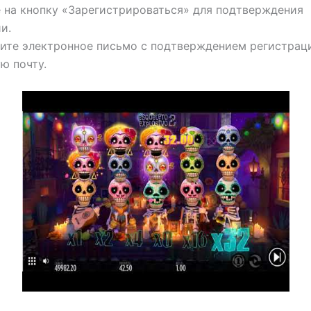
 на кнопку «Зарегистрироваться» для подтверждения
и.
чите электронное письмо с подтверждением регистрац
ю почту.