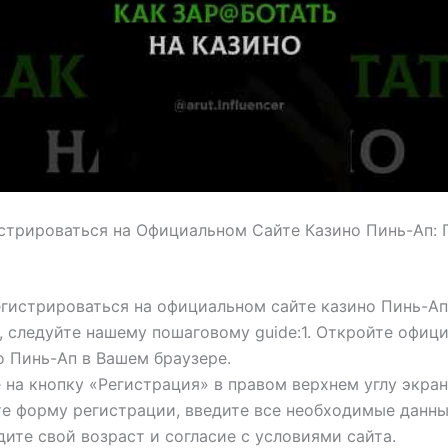
стрироваться на Официальном Сайте Казино Пинь-Ап:
гистрироваться на официальном сайте казино Пинь-Ап
, следуйте нашему пошаговому guide:1. Откройте офиц
о Пинь-Ап в Вашем браузере.
 на кнопку «Регистрация» в правом верхнем углу экран
те форму регистрации, введите все необходимые данны
дите свой возраст и согласие с условиями сайта.