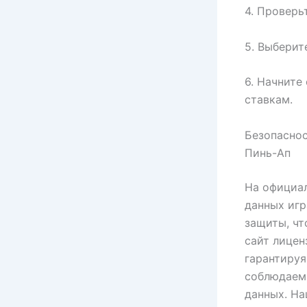
4. Проверь
5. Выберит
6. Начните
ставкам.
Безопасно
Пинь-Ап
На официал
данных игр
защиты, чт
сайт лицен
гарантируя
соблюдаем 
данных. Н