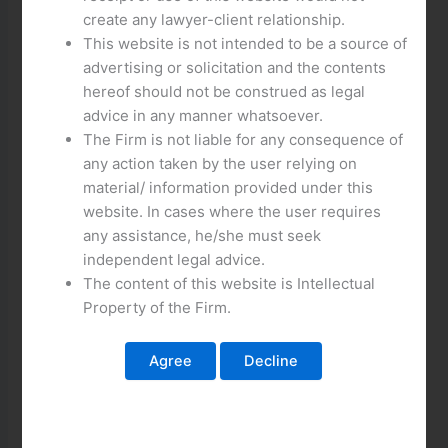
create any lawyer-client relationship.
Начните играть в онлайн-казино сейчас на
This website is not intended to be a source of
официальном сайте Pinco
advertising or solicitation and the contents
hereof should not be construed as legal
Начните играть в онлайн-казино сейчас и
advice in any manner whatsoever.
наслаждайтесь лучшими играми на официальном
The Firm is not liable for any consequence of
сайте Pinco.
any action taken by the user relying on
Вы можете выбрать из широкого ассортимента
material/ information provided under this
казино-игр, включая рулетку, слоты, poker и многое
website. In cases where the user requires
другое.
any assistance, he/she must seek
Наш сайт безопасен и защищен, поэтому вы можете
independent legal advice.
быть уверены в безопасности ваших персональных
The content of this website is Intellectual
данных и платежей.
Property of the Firm.
Кроме того, мы предлагаем бонусы и акции для новых
и вернувшихся игроков.
Начните играть сейчас и наслаждайтесь настоящим
казино-опытом на официальном сайте Pinco.
Зарегистрируйтесь сегодня и начните играть в онлайн-
казино на сайте Pinco!