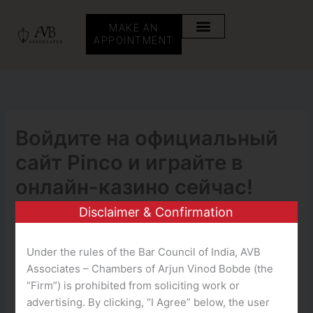
Skip
to
MAKE AN
content
APPOINTMENT
Войдите на официальный
сайт Pinco и играйте в
онлайн-казино сейчас!
Disclaimer & Confirmation
By
teampmm
/
January 11, 2026
Under the rules of the Bar Council of India, AVB
Title tags are a crucial part of on-page SEO, and it’s
Associates – Chambers of Arjun Vinod Bobde (the
essential to include your target keyword in them. In this
“Firm”) is prohibited from soliciting work or
case, the keyword is Pinco вход официальный сайт
advertising. By clicking, “I Agree” below, the user
играть в казино онлайн which I have included in the title