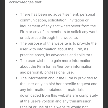
acknowledges that:
tag I suggested.
When creating a title tag, it’s important to keep it concise,
There has been no advertisement, personal
informative, and engaging to encourage users to click
communication, solicitation, invitation or
through to your website. The title tag I suggested is short,
inducement of any sort whatsoever from the
descriptive, and includes a clear call-to-action, making it an
Firm or any of its members to solicit any work
effective choice for a title tag targeting the given keyword.
or advertise through this website.
The purpose of this website is to provide the
Table
user with information about the Firm, its
Начните играть в онлайн-казино сейчас на
practice areas, its advocates and solicitors.
официальном сайте Pinco
The user wishes to gain more information
Войдите на официальный сайт Pinco для
about the Firm for his/her own information
превосходного опыта казино онлайн
and personal/ professional use.
Онлайн-казино Pinco: играйте сейчас на
The information about the Firm is provided to
официальном сайте
the user only on his/ her specific request and
Официальный сайт Pinco: лучшее место для
any information obtained or materials
онлайн-казино
downloaded from this website are completely
Начните играть в онлайн-игры казино сейчас
at the user’s volition and any transmission,
на Pinco
receipt or use of this website would not