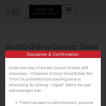
Skip
to
MAKE AN
content
APPOINTMENT
Slottio Online Casino: Speel
de Beste Casinospellen in
Disclaimer & Confirmation
Nederland
Under the rules of the Bar Council of India, AVB
By
teampmm
/
January 11, 2026
Associates – Chambers of Arjun Vinod Bobde (the
“Firm”) is prohibited from soliciting work or
advertising. By clicking, “I Agree” below, the user
acknowledges that:
Table Of Contents
Ontdek de Spannendste Online Casinospellen bij
There has been no advertisement, personal
Slottio