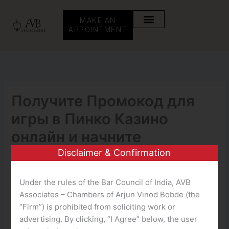
Skip
to
MAKE AN
content
APPOINTMENT
Получите Промокод для
игры в Пинко Казино
онлайн и начните
выигрывать сегодня!
Disclaimer & Confirmation
By
teampmm
/
January 11, 2026
Under the rules of the Bar Council of India, AVB
Associates – Chambers of Arjun Vinod Bobde (the
“Firm”) is prohibited from soliciting work or
Contents
advertising. By clicking, “I Agree” below, the user