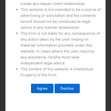
Подпишитесь на новостную рассылку Пинко
create any lawyer-client relationship.
Казино, чтобы получать актуальные
This website is not intended to be a source of
предложения.
advertising or solicitation and the contents
Участвуйте в специальных акциях и конкурсах
hereof should not be construed as legal
Пинко Казино.
advice in any manner whatsoever.
Станьте постоянным клиентом Пинко Казино,
The Firm is not liable for any consequence of
чтобы получать эксклюзивные бонусы.
any action taken by the user relying on
Ищите промокоды на специализированных
material/ information provided under this
сайтах, посвященных онлайн-казино.
website. In cases where the user requires
any assistance, he/she must seek
independent legal advice.
The content of this website is Intellectual
Property of the Firm.