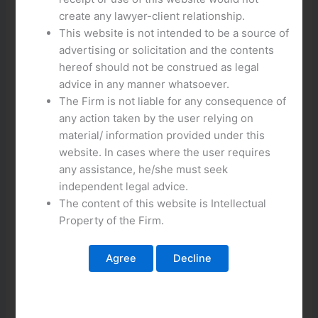
create any lawyer-client relationship.
This website is not intended to be a source of
Γύρισε στο Pistolo Casino χωρίς εξάρτηση από
advertising or solicitation and the contents
προσωπικά σύνδεση
hereof should not be construed as legal
advice in any manner whatsoever.
Γύρισε στο Pistolo Casino χωρίς εξάρτηση από
The Firm is not liable for any consequence of
προσωπικά σύνδεση;
Δεν χρειάζεται καμία εισήγηση
any action taken by the user relying on
για να πάρετε την πλήρη περιγραφή του προσφορών και
material/ information provided under this
των προνόστιγμάτως ευέλικτων παιγνίων του Casino. Το
website. In cases where the user requires
Pistolo Casino είναι η ιδανική επιλογή για όλους τους
any assistance, he/she must seek
ενthusiast των καζίνο που ζουν στην Ελλάδα.
independent legal advice.
Μπορείτε να ελέγξετε την πιάτη σας τύχη με την
The content of this website is Intellectual
βιβλιοθήκη παιγνίων του Casino, περιλαμβάνοντας
Property of the Firm.
παιχνίδια ρολικών, καρτών και παιχνιδιών σκόρπισης.
Οι προγραμματιστές του Pistolo Casino έχουν βγάλει τον
κόπο να συντηρήσουν ένα περίβλεπτο περιβάλλον
πολυμέσων που σας επιτρέπει να παίζετε όπου και όταν
επιθυμείτε.
Το Casino προσφέρει επίσης προνόστιμες εκπτώσεις και