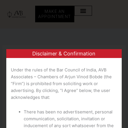
Skip
to
MAKE AN
content
APPOINTMENT
Disclaimer & Confirmation
Оның туралы: Glory казино
қолданбасы – Онлайн
Under the rules of the Bar Council of India, AVB
казино ойнау Қазақстанда
Associates – Chambers of Arjun Vinod Bobde (the
“Firm”) is prohibited from soliciting work or
By
teampmm
/
January 11, 2026
advertising. By clicking, “I Agree” below, the user
acknowledges that:
There has been no advertisement, personal
Contents
communication, solicitation, invitation or
Шығыс Азіядағы Онлайн Казино – Glory Казино
inducement of any sort whatsoever from the
Қолданбасы