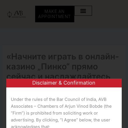
Skip
to
MAKE AN
content
APPOINTMENT
«Начните играть в онлайн-
казино „Пинко“ прямо
сейчас и наслаждайтесь
Disclaimer & Confirmation
лучшими игровыми
автоматами в Казахстане»
Under the rules of the Bar Council of India, AVB
Associates – Chambers of Arjun Vinod Bobde (the
By
teampmm
/
January 11, 2026
“Firm”) is prohibited from soliciting work or
advertising. By clicking, “I Agree” below, the user
acknowledges that: