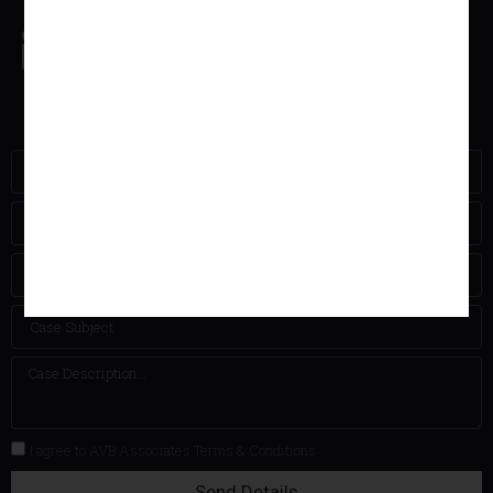
Email Address
avbchambers@gmail.com
Send Us Your Inquiry
Name
Email
Phone
Subject
Description
Consent
I agree to AVB Associates Terms & Conditions
Send Details