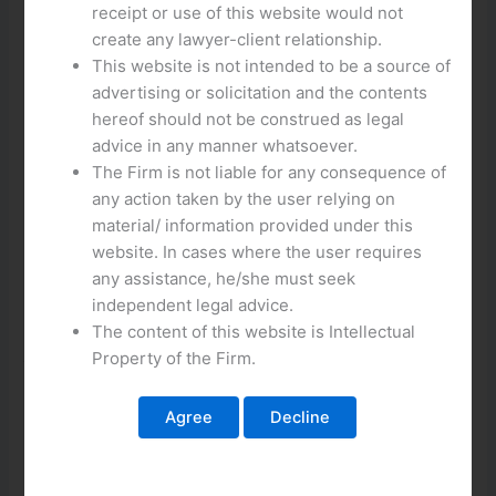
receipt or use of this website would not
create any lawyer-client relationship.
This website is not intended to be a source of
advertising or solicitation and the contents
hereof should not be construed as legal
advice in any manner whatsoever.
The Firm is not liable for any consequence of
Descubre la Emoción del Juego Online en España con
any action taken by the user relying on
Wbetz Casino ES
material/ information provided under this
website. In cases where the user requires
Descubre la emoción del juego online en España con
any assistance, he/she must seek
Wbetz Casino ES. Sumérgete en un mundo de
independent legal advice.
entretenimiento y diversión con una amplia variedad de
The content of this website is Intellectual
juegos de casino en línea. Desde las clásicas tragaperras
Property of the Firm.
hasta el blackjack y la ruleta, siempre habrá algo que te
encante. Además, con Wbetz Casino ES, puedes jugar en
cualquier momento y desde cualquier lugar, gracias a su
plataforma móvil. Ya sea que seas un jugador
experimentado o estés comenzando, encontrarás