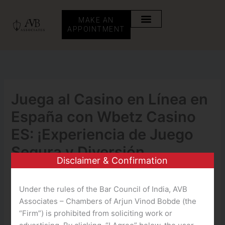
Skip
to
MAKE AN
content
APPOINTMENT
Juega al Casino en Línea en
España con Wbetz Casino
ES: ¡Experiencia de Juego
Segura y Diversión
Disclaimer & Confirmation
Asegurada!
Under the rules of the Bar Council of India, AVB
By
teampmm
/
January 11, 2026
Associates – Chambers of Arjun Vinod Bobde (the
“Firm”) is prohibited from soliciting work or