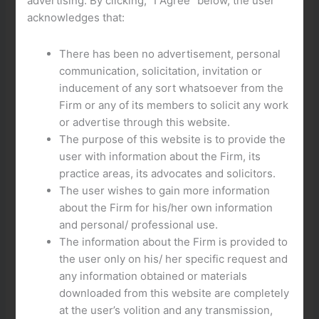
advertising. By clicking, “I Agree” below, the user
Table of contents
acknowledges that:
Descubre la Emoción del Juego Online en España
con Wbetz Casino ES
There has been no advertisement, personal
Wbetz Casino ES: Una Experiencia de Juego en
communication, solicitation, invitation or
Línea Segura y Divertida
inducement of any sort whatsoever from the
Juega al Casino en Línea con Confianza en
Firm or any of its members to solicit any work
Wbetz Casino ES
or advertise through this website.
Wbetz Casino ES: Tu Destino para el Juego
The purpose of this website is to provide the
Online en España
user with information about the Firm, its
Disfruta de la Diversión del Casino en Línea con
practice areas, its advocates and solicitors.
Wbetz Casino ES en España
The user wishes to gain more information
about the Firm for his/her own information
and personal/ professional use.
The information about the Firm is provided to
the user only on his/ her specific request and
any information obtained or materials
downloaded from this website are completely
at the user’s volition and any transmission,