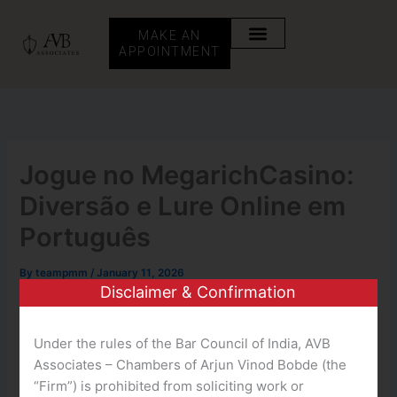
Skip
to
MAKE AN
content
APPOINTMENT
Jogue no MegarichCasino:
Diversão e Lure Online em
Português
By
teampmm
/
January 11, 2026
Disclaimer & Confirmation
Under the rules of the Bar Council of India, AVB
Contents
Associates – Chambers of Arjun Vinod Bobde (the
Descubra o MegarichCasino: Diversão e
“Firm”) is prohibited from soliciting work or
Conquistas Online em Português