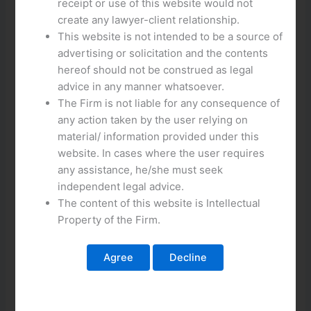
receipt or use of this website would not
La possibilità di vincere jackpot progressivi allettante, con
create any lawyer-client relationship.
premi che possono raggiungere centinaia di migliaia di
This website is not intended to be a source of
euro. Rona Bet offre anche bonus e promozioni generosi,
advertising or solicitation and the contents
tra cui bonus di benvenuto, bonus di ricarica e programmi
hereof should not be construed as legal
fedeltà.
advice in any manner whatsoever.
La sicurezza e la affidabilità di Rona Bet sono di prim’ordine,
The Firm is not liable for any consequence of
con una crittografia avanzata che garantisce la protezione
any action taken by the user relying on
dei dati personali e finanziari dei giocatori. Il servizio clienti
material/ information provided under this
è disponibile 24/7, con operatori professionali e competenti
website. In cases where the user requires
pronti ad assistere i giocatori in qualsiasi momento.
any assistance, he/she must seek
Inoltre, Rona Bet è accessibile da qualsiasi dispositivo, sia
independent legal advice.
esso un computer, un tablet o uno smartphone, il che
The content of this website is Intellectual
significa che i giocatori possono godersi i loro giochi da
Property of the Firm.
casinò preferiti in qualsiasi momento e ovunque si trovino.
Infine, il design elegante e intuitivo di Rona Bet offre
un’esperienza di gioco piacevole e senza stress, con una
navigazione facile e veloce tra i vari giochi e le sezioni del
sito. In sintesi, il fascino del casinò online su Rona Bet è