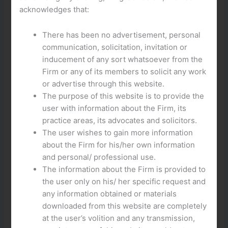
Rona Bet Casino: La Guida Definitiva per i
acknowledges that:
Giocatori Italiani
Vincite da Record al Casinò Online Rona Bet:
There has been no advertisement, personal
Ecco Cosa Devi Sapere
communication, solicitation, invitation or
Giocare al Casinò Online su Rona Bet: Una
inducement of any sort whatsoever from the
Esperienza di Gioco Senza Uguali in Italia
Firm or any of its members to solicit any work
Domande Frequenti su Giocare al Casinò Online
or advertise through this website.
su Rona Bet Casino: La Migliore Esperienza di
The purpose of this website is to provide the
Gioco in Italia
user with information about the Firm, its
practice areas, its advocates and solicitors.
Il Fascino del Casinò Online su Rona Bet: Perché gli Italiani
The user wishes to gain more information
Ne Sono Catturati
about the Firm for his/her own information
and personal/ professional use.
Il Fascino del Casinò Online su Rona Bet ha catturato
The information about the Firm is provided to
l’attenzione di molti Italiani. La comodità di giocare
the user only on his/ her specific request and
comodamente da casa propria è uno dei fattori chiave che
any information obtained or materials
attrae i giocatori. Inoltre, Rona Bet offre una vasta gamma
downloaded from this website are completely
di giochi da casinò online, tra cui slot machine, blackjack,
at the user’s volition and any transmission,
roulette e poker.