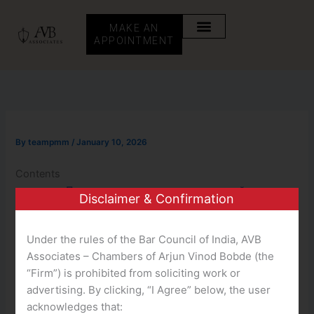
Skip
to
MAKE AN
content
APPOINTMENT
By
teampmm
/
January 10, 2026
Contents
«Подсчет шансов выигрыша в онлайн-казино
Disclaimer & Confirmation
Pinco Bet»
«Как увеличить свои шансы на победу в игре
Under the rules of the Bar Council of India, AVB
Pinco Bet»
Associates – Chambers of Arjun Vinod Bobde (the
«Важные статистические факты о выигрышах
“Firm”) is prohibited from soliciting work or
в Pinco Bet»
advertising. By clicking, “I Agree” below, the user
«Разберем шансы выигрыша в онлайн-казино
acknowledges that:
Pinco Bet»