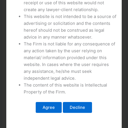
receipt or use of this website would not
create any lawyer-client relationship.
This website is not intended to be a source of
Entdecken Sie Big Bass Splash 1000: Die besten Online
advertising or solicitation and the contents
Casinos in Österreich
hereof should not be construed as legal
Entdecken Sie Big Bass Splash 1000, das aufregende neue
advice in any manner whatsoever.
Online-Casinospiel in Österreich. Erleben Sie erstklassige
The Firm is not liable for any consequence of
Grafik und realistische Soundeffekte. Spielen Sie in den
any action taken by the user relying on
besten Online Casinos Österreichs und gewinnen Sie groß.
material/ information provided under this
Tauchen Sie ein in eine Unterwasserwelt voller Abenteuer
website. In cases where the user requires
und Spaß. Finden Sie heraus, warum Big Bass Splash 1000
any assistance, he/she must seek
so beliebt ist. Probieren Sie es noch heute aus und
independent legal advice.
gewinnen Sie massive Preise. Spielen Sie
The content of this website is Intellectual
verantwortungsvoll und haben Sie Spaß.
Property of the Firm.