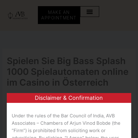
Skip
to
MAKE AN
content
APPOINTMENT
Spielen Sie Big Bass Splash
1000 Spielautomaten online
im Casino in Österreich
By
teampmm
/
January 6, 2026
Disclaimer & Confirmation
Under the rules of the Bar Council of India, AVB
Table Of Contents
Associates – Chambers of Arjun Vinod Bobde (the
Entdecken Sie Big Bass Splash 1000: Die besten
“Firm”) is prohibited from soliciting work or
Online Casinos in Österreich
advertising. By clicking, “I Agree” below, the user