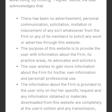
So spielen Sie Big Bass Splash 1000 in
acknowledges that:
Österreichischen Online Casinos
Die Vorteile von Big Bass Splash 1000 in Online
There has been no advertisement, personal
Casinos in Österreich
communication, solicitation, invitation or
Big Bass Splash 1000: Jetzt in Online Casinos in
inducement of any sort whatsoever from the
Österreich spielen und gewinnen
Firm or any of its members to solicit any work
or advertise through this website.
The purpose of this website is to provide the
user with information about the Firm, its
practice areas, its advocates and solicitors.
The user wishes to gain more information
about the Firm for his/her own information
and personal/ professional use.
The information about the Firm is provided to
the user only on his/ her specific request and
any information obtained or materials
downloaded from this website are completely
at the user’s volition and any transmission,