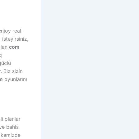
njoy real-
istəyirsiniz,
olan
com
q
güclü
. Biz sizin
m
oyunlarını
i olanlar
və bahis
ülkəmizdə