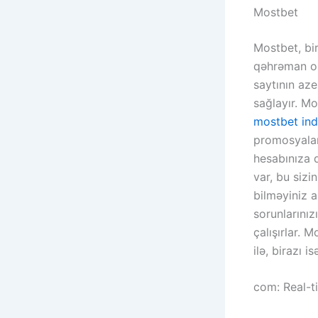
Mostbet
Mostbet, bi
qəhrəman ol
saytının az
sağlayır. Mo
mostbet ind
promosyalar 
hesabınıza 
var, bu sizi
bilməyiniz a
sorunlarını
çalışırlar. 
ilə, birazı i
com: Real-ti