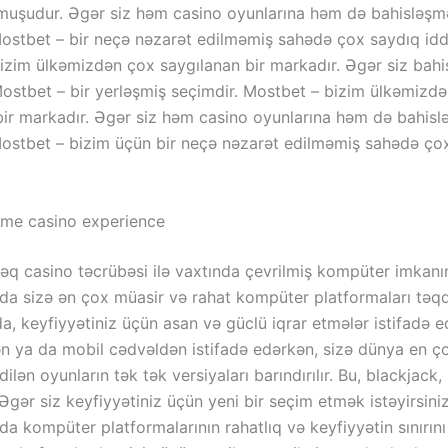
muşudur. Əgər siz həm casino oyunlarına həm də bahisləş
Mostbet – bir neçə nəzarət edilməmiş sahədə çox saydıq iddi
izim ülkəmizdən çox saygılanan bir markadır. Əgər siz bah
 Mostbet – bir yerləşmiş seçimdir. Mostbet – bizim ülkəmizd
bir markadır. Əgər siz həm casino oyunlarına həm də bahis
Mostbet – bizim üçün bir neçə nəzarət edilməmiş sahədə ço
ime casino experience
 casino təcrübəsi ilə vaxtında çevrilmiş kompüter imkanın
a sizə ən çox müasir və rahat kompüter platformaları təqdi
a, keyfiyyətiniz üçün asan və güclü iqrar etmələr istifadə edi
 ya da mobil cədvəldən istifadə edərkən, sizə dünya en ç
lən oyunların tək tək versiyaları barındırılır. Bu, blackjack, 
. Əgər siz keyfiyyətiniz üçün yeni bir seçim etmək istəyirsiniz
 kompüter platformalarının rahatlıq və keyfiyyətin sınırını