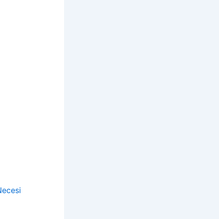
Necesi