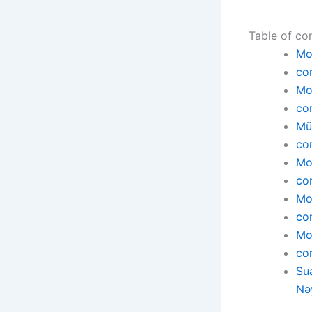
Table of co
Mo
com
Mo
co
Mü
co
Mo
co
Mo
co
Mo
co
Su
Nə