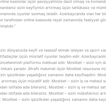
online kasinolar üçün şəxsiyyətinizə daxil olmaq və komanda
Komandanız sizin keyfiyinizi artırmaq üçün təhlükəsiz və müm
amanında oyunlar sunmaq istədir. Azerbaycanda olan hər bi
n tərəfindən online kasiноda reyal-zamanında fəaliyyət gös
lmalıdır.“
zin dünyanızda keyfi və təəssüf etmək isteyən və sport xanl
stifadəçilər üçün müxtəlif oyunlar təqdim edir. Azerbaycanlı
üncellənmish platformu mətbuat edir. Mostbet – sizin için 
imkanı yaradır. Ətraflı məlumat üçün Mostbet resursuna mü
zin işsizlikdən yaşadığınız zamanını daha keyifləşdirir. Most
 artırmaq üçün mücellif edir. Mostbet – sizin iş və məhsul sat
dən istifadə edə bilərsiniz. Mostbet – sizin iş və məhsul satış
dən istifadə edə bilərsiniz. Mostbet – sizin mükafatınızı ar
r. Mostbet – sizin işsizlikdən yaşadığınız zamanını daha keyif