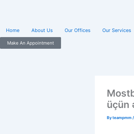
Skip
to
content
Home
About Us
Our Offices
Our Services
Make An Appointment
Mostb
üçün 
By
teampmm