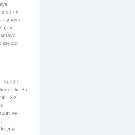
məyə
a edirik.
isləşməyə
ən çox
ləşməyə
x saydıq
ı keçdi!
m edilir. Bu
lir. Siz
ox
rulet və
,
 keçirə