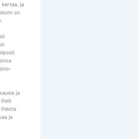
 kertaa, ja
eteumi on
e.
ti
ti
elposti
sinoa
sino-
kausia ja
 Pelit
. Pelota
kaa ja