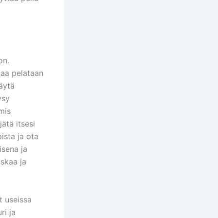
on.
staa pelataan
äytä
ysy
mis
ätä itsesi
ista ja ota
isena ja
uskaa ja
t useissa
ri ja