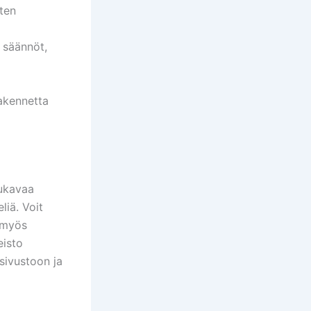
uten
t säännöt,
rakennetta
mukavaa
liä. Voit
n myös
eisto
-sivustoon ja