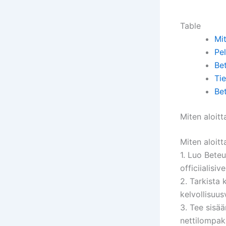
Table
Mi
Pel
Be
Ti
Bet
Miten aloit
Miten aloit
1. Luo Beteu
officiialisive
2. Tarkista 
kelvollisuu
3. Tee sisää
nettilompak