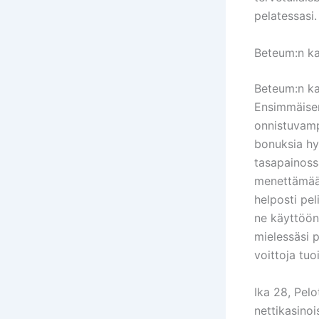
pelatessasi.
Beteum:n kas
Beteum:n ka
Ensimmäisenä
onnistuvamp
bonuksia hyv
tasapainossa
menettämään.
helposti pel
ne käyttöön 
mielessäsi p
voittoja tuo
Ika 28, Pel
nettikasinoi