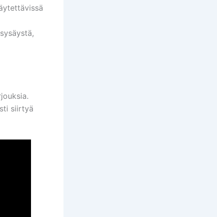
äytettävissä
sysäystä,
jouksia.
ti siirtyä