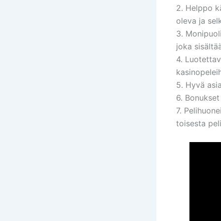
2. Helppo k
oleva ja sel
3. Monipuol
joka sisältä
4. Luotettav
kasinopeleih
5. Hyvä asi
6. Bonukset 
7. Pelihuone
toisesta pel