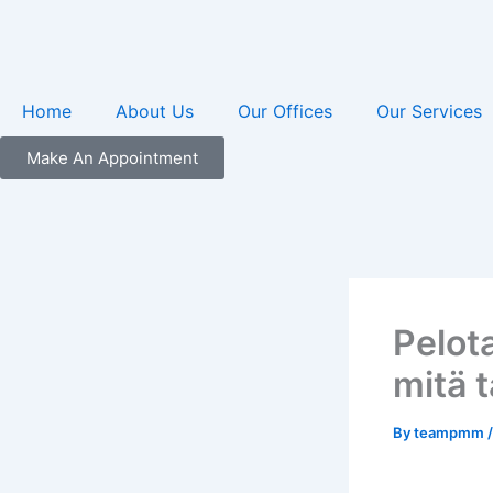
Skip
to
content
Home
About Us
Our Offices
Our Services
Make An Appointment
Pelot
mitä t
By
teampmm