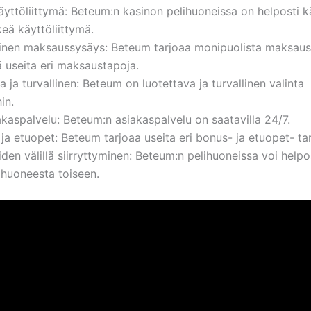
äyttöliittymä: Beteum:n kasinon pelihuoneissa on helposti k
keä käyttöliittymä.
inen maksaussysäys: Beteum tarjoaa monipuolista maksaus
ä useita eri maksaustapoja.
a ja turvallinen: Beteum on luotettava ja turvallinen valinta
in.
akaspalvelu: Beteum:n asiakaspalvelu on saatavilla 24/7.
ja etuopet: Beteum tarjoaa useita eri bonus- ja etuopet- tar
iden välillä siirryttyminen: Beteum:n pelihuoneissa voi helpos
ihuoneesta toiseen.