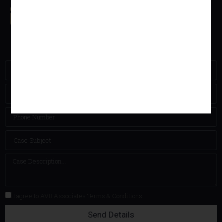
Email Address
avbchambers@gmail.com
Send Us Your Inquiry
Name
Email
Phone
Subject
Description
Consent
I agree to AVB Associates Terms & Conditions
Send Details