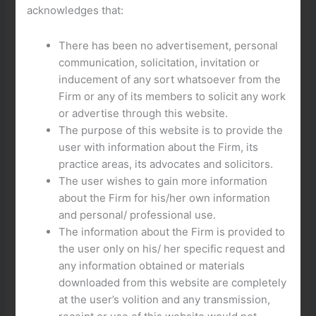
acknowledges that:
Table of contents
Spil Online Casino uden NemID – Discover Danish
There has been no advertisement, personal
Casino Favorites
communication, solicitation, invitation or
Find Din Favorit Online Casino uden NemID – Her
inducement of any sort whatsoever from the
Er Din Guide
Firm or any of its members to solicit any work
Spil Online Casino uden NemID – En Sikker Vej Til
or advertise through this website.
Underholdning
The purpose of this website is to provide the
Uden NemID Online Casino – Hvor Danerne Spiller
user with information about the Firm, its
Spil Online Casino Udenfor NemID – Din
practice areas, its advocates and solicitors.
Vejledning Til Spil
The user wishes to gain more information
Har du spørgsmål om at spille online casino uden
about the Firm for his/her own information
NemID?
and personal/ professional use.
The information about the Firm is provided to
the user only on his/ her specific request and
any information obtained or materials
downloaded from this website are completely
at the user’s volition and any transmission,