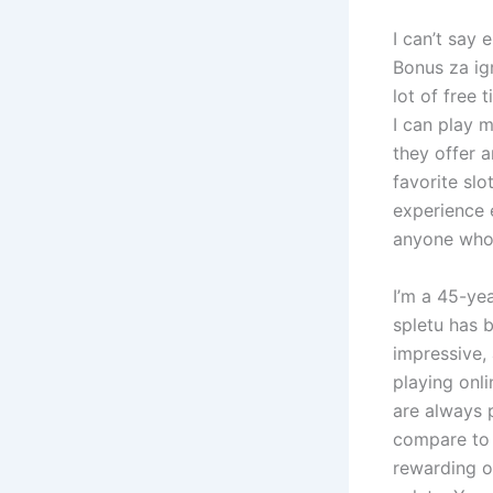
I can’t say
Bonus za igr
lot of free 
I can play 
they offer a
favorite sl
experience 
anyone who 
I’m a 45-yea
spletu has 
impressive,
playing onl
are always p
compare to B
rewarding o