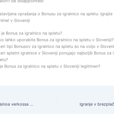
 won’t be disappointed!
tavljana vprašanja o Bonusu za igralnico na spletu: Igrajte
line! v Sloveniji
 je Bonus za igralnico na spletu?
o lahko uporabite Bonus za igralnico na spletu v Sloveniji?
eri tipi Bonusov za igralnico na spletu so na voljo v Sloveni
eri spletni igralnice v Sloveniji ponujajo najboljši Bonus za 
letu?
 je Bonus za igralnico na spletu v Sloveniji legitimen?
Pelota UniBet-kasinoa verkossa Suomessa – kaikki tiedot siitä!