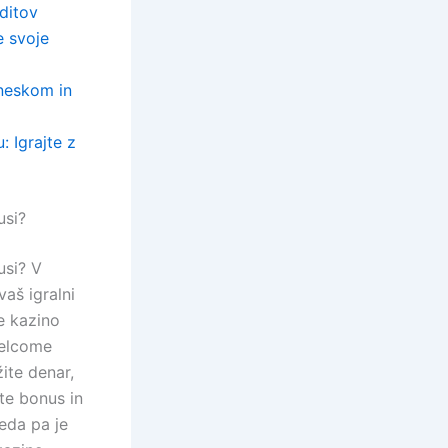
editov
e svoje
zneskom in
: Igrajte z
usi?
usi? V
vaš igralni
ne kazino
welcome
žite denar,
te bonus in
eda pa je