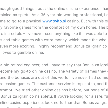
 enough good things about the online casino experience I ha
alnico na spletu. As a 35-year-old working professional, I 
time to go to a physical
www.twito.si
casino. But with this o
my favorite games from the comfort of my own home. The 
re incredible – I’ve never seen anything like it. I was able t
ots and table games with extra money, which made the whol
even more exciting. I highly recommend Bonus za igralnico 
loves to gamble online.
r-old retired engineer, and I have to say that Bonus za igra
become my go-to online casino. The variety of games they o
 and the bonuses are out of this world. I’ve never had so m
ine casino games. The customer service is top-notch, and t
rompt. I’ve tried other online casinos before, but none of 
onus za igralnico na spletu. If you’re looking for a safe, f
nline casino experience, look no further than Bonus za igra