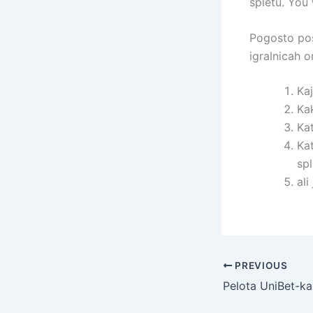
spletu. You
Pogosto pos
igralnicah on
Kaj
Kak
Kat
Kat
sp
ali
PREVIOUS