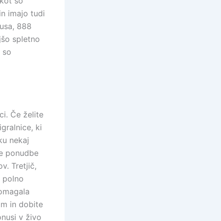
 kot so
in imajo tudi
usa, 888
jšo spletno
t so
ci. Če želite
gralnice, ki
ku nekaj
ite ponudbe
. Tretjič,
i polno
pomagala
om in dobite
onusi v živo