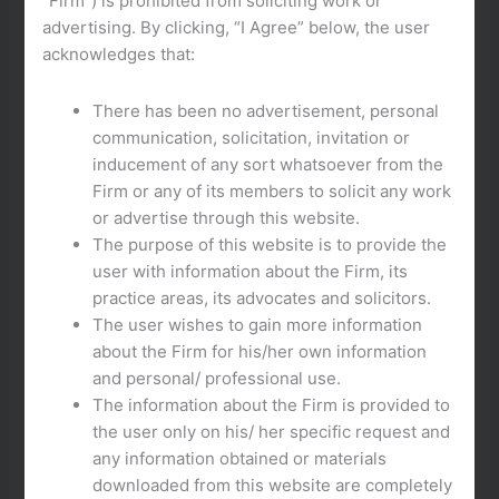
“Firm”) is prohibited from soliciting work or
agieren
advertising. By clicking, “I Agree” below, the user
Spielen Sie Online-Casino gratis: Entdecken Sie
acknowledges that:
die besten Taktiken für Spielautomaten
Online-Casino kostenlos spielen: So meistern Sie
There has been no advertisement, personal
das Roulette-Rad wie ein Profi
communication, solicitation, invitation or
Glücksspiel-Strategien für Anfänger: Wie Sie im
inducement of any sort whatsoever from the
kostenlosen Online-Casino zum König der Jungle
Firm or any of its members to solicit any work
werden
or advertise through this website.
Kostenlos Online-Casino spielen: Werde zum
The purpose of this website is to provide the
König des Dschungels im Glücksspiel in
user with information about the Firm, its
Deutschland
practice areas, its advocates and solicitors.
The user wishes to gain more information
Einsteiger-Tipps für kostenloses Online-Casino: Wie Sie in
about the Firm for his/her own information
der Glücksspiel-Savanne souverän agieren
and personal/ professional use.
The information about the Firm is provided to
Sind Sie auf der Suche nach Einsteiger-Tipps für
the user only on his/ her specific request and
kostenloses Online-Casino? Dann sind Sie hier genau
any information obtained or materials
richtig. Hier sind 8 wertvolle Tipps, wie Sie in der
downloaded from this website are completely
Glücksspiel-Savanne souverän agieren können: