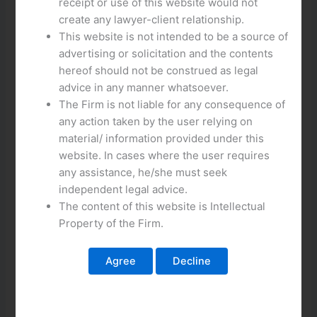
receipt or use of this website would not
veya tamamen kullanarak, pinar etmek istediğiniz zaman
create any lawyer-client relationship.
size sunulan geniş bir yelpazede oyun seçeneklerinden
This website is not intended to be a source of
seçim yapabilirsiniz. Şansınızı edinmek için Pinco Kasino’na
advertising or solicitation and the contents
katılın ve 50 ücretsiz döndürme ile başlayın. İyi şanslar!
hereof should not be construed as legal
Bu fırsatı kaçırmayın ve Pinco Kasino’nda çeşitli oyun
advice in any manner whatsoever.
seçenekleri arasından seçim yaparken keyif alın. Ücretsiz
The Firm is not liable for any consequence of
döndürme kullanarak, size sunduğumuz oyunları
any action taken by the user relying on
keşfedebilir, strategilerinizi geliştirebilir ve eğlenebilirsiniz.
material/ information provided under this
Şimdi Pinco Kasino’na katılın ve fırsatları keşfedin!
website. In cases where the user requires
any assistance, he/she must seek
Çevrimiçi Kumarhane Oyunu: Pinco Kasino’nda 50 Ücretsiz
independent legal advice.
Döndürme!
The content of this website is Intellectual
Property of the Firm.
Türkiye’de çevrimiçi kumarhane oyunları hakkında haberdar
olmak için Pinco Kasino’na bakın! Şu anda, Pinco Kasino’da
50 ücretsiz döndürme imkanı sunuluyor. Bu, size
https://pinco-turkiye-online.org/fruits/
kanepenizde
oynayarak gerçek para kazanmanın harikasına olanak