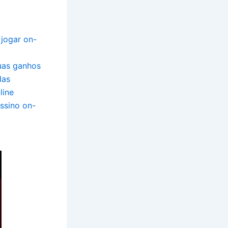
 jogar on-
uas ganhos
das
line
ssino on-