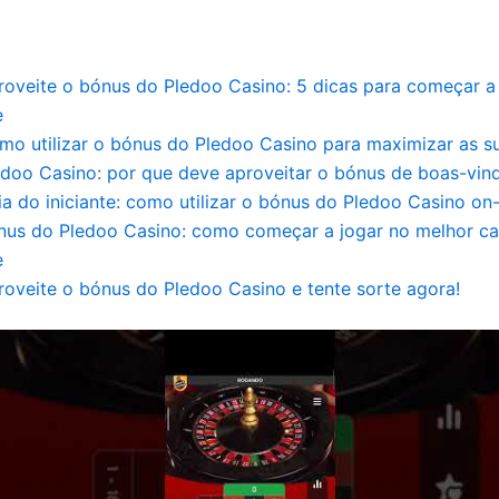
roveite o bónus do Pledoo Casino: 5 dicas para começar a
e
mo utilizar o bónus do Pledoo Casino para maximizar as s
edoo Casino: por que deve aproveitar o bónus de boas-vin
a do iniciante: como utilizar o bónus do Pledoo Casino on-
nus do Pledoo Casino: como começar a jogar no melhor ca
e
roveite o bónus do Pledoo Casino e tente sorte agora!