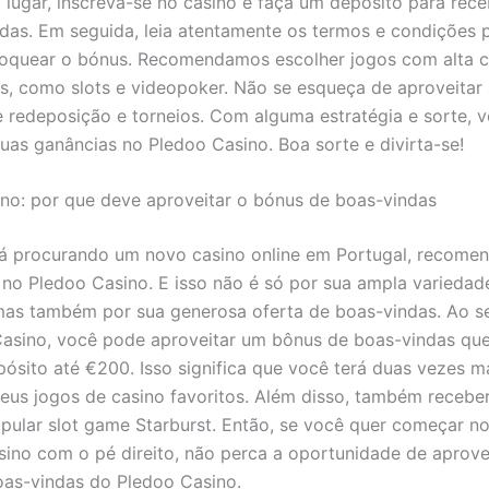
 lugar, inscreva-se no casino e faça um depósito para rec
das. Em seguida, leia atentamente os termos e condições 
oquear o bónus. Recomendamos escolher jogos com alta c
s, como slots e videopoker. Não se esqueça de aproveitar 
e redeposição e torneios. Com alguma estratégia e sorte, 
uas ganâncias no Pledoo Casino. Boa sorte e divirta-se!
no: por que deve aproveitar o bónus de boas-vindas
á procurando um novo casino online em Portugal, recome
no Pledoo Casino. E isso não é só por sua ampla variedad
mas também por sua generosa oferta de boas-vindas. Ao se
asino, você pode aproveitar um bônus de boas-vindas qu
pósito até €200. Isso significa que você terá duas vezes ma
seus jogos de casino favoritos. Além disso, também recebe
opular slot game Starburst. Então, se você quer começar 
sino com o pé direito, não perca a oportunidade de aprove
as-vindas do Pledoo Casino.