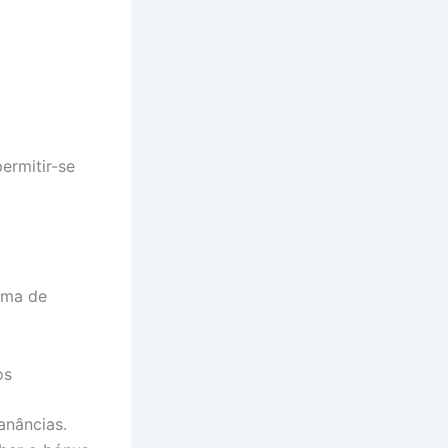
ermitir-se
rma de
os
anâncias.