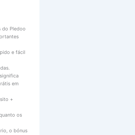
s do Pledoo
portantes
pido e fácil
ndas.
significa
rátis em
sito +
nquanto os
rio, o bónus