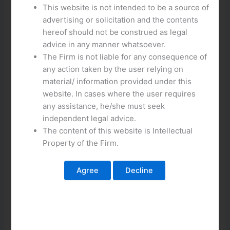
обеспечения и поддержки круглосуточного
This website is not intended to be a source of
клиентского сервиса. Наш последний совет –
advertising or solicitation and the contents
ознакомьтесь с рейтингами и рекомендациями
hereof should not be construed as legal
экспертов в области онлайн-казино.
advice in any manner whatsoever.
The Firm is not liable for any consequence of
any action taken by the user relying on
material/ information provided under this
website. In cases where the user requires
any assistance, he/she must seek
independent legal advice.
The content of this website is Intellectual
Property of the Firm.
«Играйте в онлайн-казино с зеркалом: преимущества и