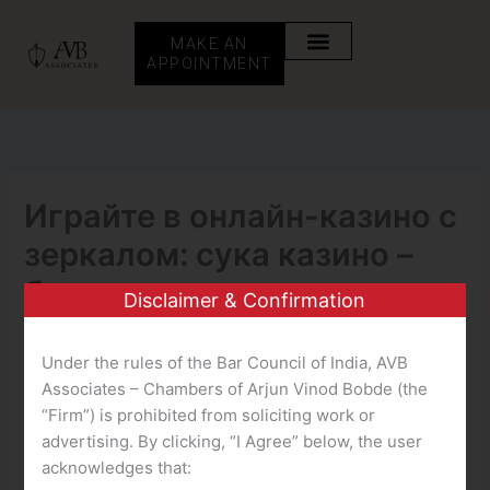
Skip
to
MAKE AN
content
APPOINTMENT
Играйте в онлайн-казино с
зеркалом: сука казино –
безопасное и
Disclaimer & Confirmation
увлекательное занятие!
Under the rules of the Bar Council of India, AVB
By
teampmm
/
December 22, 2025
Associates – Chambers of Arjun Vinod Bobde (the
“Firm”) is prohibited from soliciting work or
advertising. By clicking, “I Agree” below, the user
Table of contents
acknowledges that: