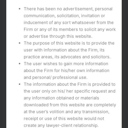
«Как выбрать надежное онлайн-казино:
советы и рекомендации»
There has been no advertisement, personal
«Играйте в онлайн-казино с зеркалом:
communication, solicitation, invitation or
преимущества и преимущества»
inducement of any sort whatsoever from the
«Казино Suka: безопасность и
Firm or any of its members to solicit any work
увлекательность игрового процесса»
or advertise through this website.
«Онлайн-казино с зеркалом: защита ваших
The purpose of this website is to provide the
данных и интересов»
user with information about the Firm, its
practice areas, its advocates and solicitors.
«Как выбрать надежное онлайн-казино: советы и
The user wishes to gain more information
рекомендации»
about the Firm for his/her own information
and personal/ professional use.
Выбор надежного онлайн-казино в России – важное
The information about the Firm is provided to
дело, требующее внимательного отношения.
the user only on his/ her specific request and
Рекомендуем уделить время проверке лицензии казино
any information obtained or materials
и ознакомлению с отзывами игроков. Кроме того,
downloaded from this website are completely
необходимо убедиться в наличии безопасной и
at the user’s volition and any transmission,
защищенной платежной системы. Не забывайте про
receipt or use of this website would not
важность подбора качественного программного
create any lawyer-client relationship.