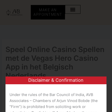
Skip
to
MAKE AN
content
APPOINTMENT
Speel Online Casino Spellen
met de Vegas Hero Casino
App in het Belgisch
Nederlands
Disclaimer & Confirmation
By
teampmm
/
December 19, 2025
Under the rules of the Bar Council of India, AVB
Associates – Chambers of Arjun Vinod Bobde (the
“Firm”) is prohibited from soliciting work or
Table Of Contents