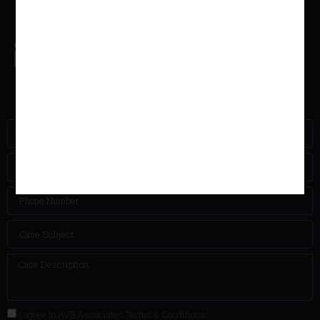
g
+91 8447051402
Email Address
avbchambers@gmail.com
Send Us Your Inquiry
Name
Email
Phone
Subject
Description
Consent
I agree to AVB Associates Terms & Conditions