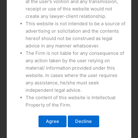
at the user’s volition and any transmission,
exigences de mise. Augmentez vos chances de gagner en
receipt or use of this website would not
utilisant vos Tours Gratuits sur une large sélection de
create any lawyer-client relationship.
machines à sous populaires. Profitez de cette offre
This website is not intended to be a source of
exclusive et commencez à jouer dès maintenant!
advertising or solicitation and the contents
hereof should not be construed as legal
advice in any manner whatsoever.
The Firm is not liable for any consequence of
any action taken by the user relying on
material/ information provided under this
website. In cases where the user requires
any assistance, he/she must seek
independent legal advice.
The content of this website is Intellectual
Property of the Firm.