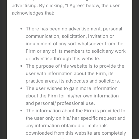
Découvrez les Tours Gratuits au Spinbara Casino:
advertising. By clicking, “I Agree” below, the user
Comment en Profiter?
acknowledges that:
Jouez au Casino en Ligne en France: Les
Avantages des Tours Gratuits au Spinbara Casino
There has been no advertisement, personal
Spinbara Casino: Comment Utiliser Vos Tours
communication, solicitation, invitation or
Gratuits pour Gagner Gros?
inducement of any sort whatsoever from the
Les Meilleurs Jeux de Spinbara Casino pour
Firm or any of its members to solicit any work
Utiliser Vos Tours Gratuits
or advertise through this website.
Spinbara Casino: Les Erreurs à Éviter Lors de
The purpose of this website is to provide the
l’Utilisation de Vos Tours Gratuits
user with information about the Firm, its
practice areas, its advocates and solicitors.
Découvrez les Tours Gratuits au Spinbara Casino:
The user wishes to gain more information
Comment en Profiter?
about the Firm for his/her own information
and personal/ professional use.
Découvrez les Tours Gratuits au Spinbara Casino et
The information about the Firm is provided to
apprenez à en profiter pour une expérience de jeu
the user only on his/ her specific request and
enrichissante. Inscrivez-vous dès maintenant et recevez
any information obtained or materials
des Tours Gratuits en guise de bienvenue. N’oubliez pas de
downloaded from this website are completely
consulter les termes et conditions pour connaître les