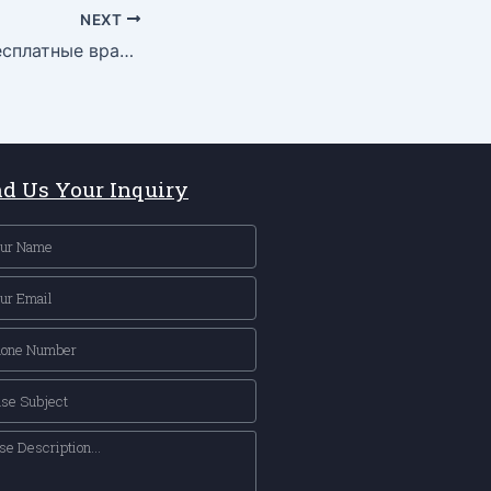
NEXT
«В Казахстане бесплатные вращения казино Pinco не приносят результатов: почему и где лучше играть онлайн»
d Us Your Inquiry
e
l
ne
ect
ription