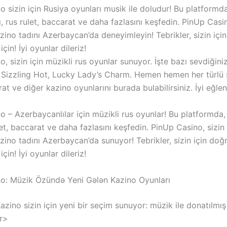
 sizin için Rusiya oyunları musik ile doludur! Bu platformda
ı, rus rulet, baccarat ve daha fazlasını keşfedin. PinUp Casi
zino tadını Azerbaycan’da deneyimleyin! Tebrikler, sizin içi
çin! İyi oyunlar dileriz!
, sizin için müzikli rus oyunlar sunuyor. İşte bazı sevdiğini
 Sizzling Hot, Lucky Lady’s Charm. Hemen hemen her türlü 
rat ve diğer kazino oyunlarını burada bulabilirsiniz. İyi eğle
 – Azerbaycanlılar için müzikli rus oyunlar! Bu platformda, 
let, baccarat ve daha fazlasını keşfedin. PinUp Casino, sizin i
zino tadını Azerbaycan’da sunuyor! Tebrikler, sizin için doğ
çin! İyi oyunlar dileriz!
o: Müzik Özündə Yeni Gələn Kazino Oyunları
ino sizin için yeni bir seçim sunuyor: müzik ile donatılmış
br>