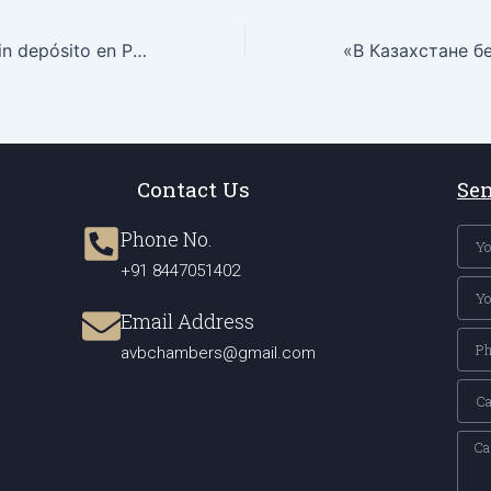
¡Obtén tu bono sin depósito en Pin-Up casino con nuestro código promocional exclusivo! Juega al casino en línea en Guatemala
Contact Us
Sen
Phone No.
Nam
+91 8447051402
Emai
Email Address
Pho
avbchambers@gmail.com
Subj
Desc