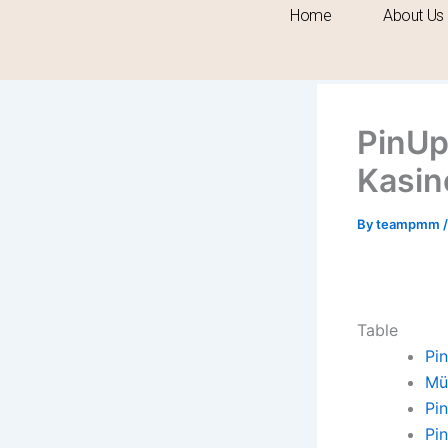
Skip
Home
About Us
to
content
PinUp
Kasi
By
teampmm
Table
Pi
Mü
Pi
Pi