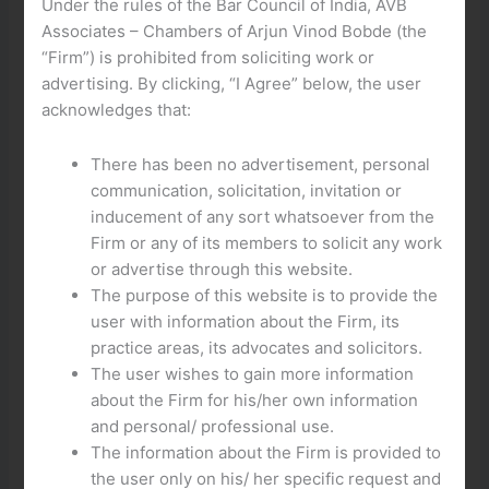
Descubre la emoción del casino en vivo Pin-Up:
Under the rules of the Bar Council of India, AVB
juega en línea en Guatemala
Associates – Chambers of Arjun Vinod Bobde (the
Ventajas de jugar al casino en vivo Pin-Up en
“Firm”) is prohibited from soliciting work or
Guatemala
advertising. By clicking, “I Agree” below, the user
Juega a tus juegos de casino en vivo Pin-Up
acknowledges that:
favoritos en Guatemala
Casino en vivo Pin-Up: la mejor opción para jugar
There has been no advertisement, personal
en línea en Guatemala
communication, solicitation, invitation or
Guía para empezar a jugar al casino en vivo Pin-
inducement of any sort whatsoever from the
Up en Guatemala
Firm or any of its members to solicit any work
Comparte tus experiencias de juego en el casino
or advertise through this website.
en vivo Pin-Up en Guatemala
The purpose of this website is to provide the
Preguntas frecuentes sobre Juega al casino en
user with information about the Firm, its
vivo Pin-Up en Guatemala
practice areas, its advocates and solicitors.
The user wishes to gain more information
about the Firm for his/her own information
and personal/ professional use.
The information about the Firm is provided to
the user only on his/ her specific request and