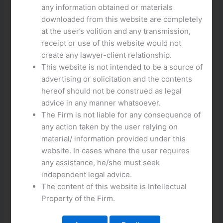
any information obtained or materials
downloaded from this website are completely
at the user’s volition and any transmission,
receipt or use of this website would not
create any lawyer-client relationship.
This website is not intended to be a source of
advertising or solicitation and the contents
hereof should not be construed as legal
advice in any manner whatsoever.
The Firm is not liable for any consequence of
Descubre la emoción del casino en vivo Pin-Up: juega en
any action taken by the user relying on
línea en Guatemala
material/ information provided under this
website. In cases where the user requires
Descubre la emoción del casino en vivo Pin-Up y comienza
any assistance, he/she must seek
a jugar en línea en Guatemala. Sumérgete en una
independent legal advice.
experiencia auténtica y llena de adrenalina desde la
The content of this website is Intellectual
comodidad de tu hogar. Prueba suerte en una variedad de
Property of the Firm.
juegos de mesa en vivo, como blackjack, ruleta y baccarat.
Interactúa con crupieres profesionales en tiempo real y