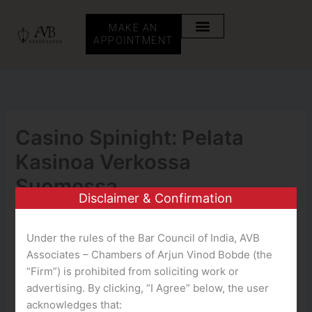
Skip
to
MAKE AN
content
APPOINTMENT
Casino Spinight: Pelata
Kasinoa Verkossa
Suomessa
Disclaimer & Confirmation
By
teampmm
/
December 18, 2025
Under the rules of the Bar Council of India, AVB
Associates – Chambers of Arjun Vinod Bobde (the
“Firm”) is prohibited from soliciting work or
Table
advertising. By clicking, “I Agree” below, the user
Casino Spinight: Nauti Pelataksesi Suomessa
acknowledges that:
Pelata Kasinoa Verkossa: Ohjeita Casino