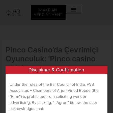
Skip
to
MAKE AN
content
APPOINTMENT
Pinco Casino’da Çevrimiçi
Oyunculuk: ‘Pinco casino
giris’ yapın ve
Disclaimer & Confirmation
kumarhanelerde keyif alın!
Under the rules of the Bar Council of India, AVB
By
teampmm
/
December 17, 2025
Associates – Chambers of Arjun Vinod Bobde (the
“Firm”) is prohibited from soliciting work or
advertising. By clicking, “I Agree” below, the user
Table
acknowledges that: