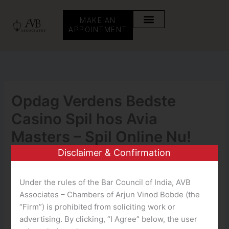
Skip
to
MAKE AN
content
APPOINTMENT
Opdag Verdens Bedste
Casino Spil hos Avia
Masters – Spil Online Nu!
Disclaimer & Confirmation
By
teampmm
/
December 16, 2025
Under the rules of the Bar Council of India, AVB
Associates – Chambers of Arjun Vinod Bobde (the
Contents
“Firm”) is prohibited from soliciting work or
Forstå Fordelene ved at Spille Casino Spil hos
advertising. By clicking, “I Agree” below, the user
Avia Masters