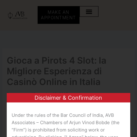
Skip
to
MAKE AN
content
APPOINTMENT
Gioca a Pirots 4 Slot: la
Migliore Esperienza di
Casinò Online in Italia
By
teampmm
/
December 16, 2025
Disclaimer & Confirmation
Under the rules of the Bar Council of India, AVB
Contents
Associates – Chambers of Arjun Vinod Bobde (the
Scopri la Slot Più Eccitante: Gioca a Pirots 4 in
“Firm”) is prohibited from soliciting work or
Italia