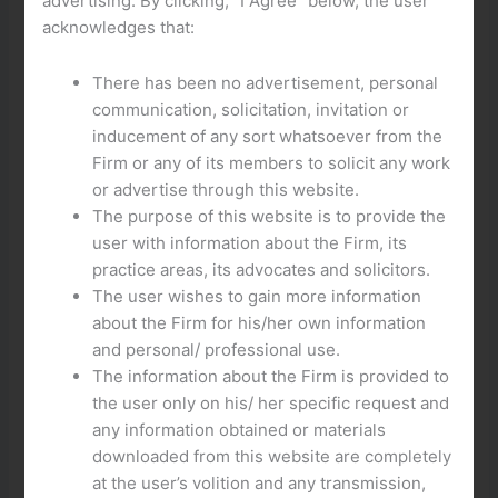
advertising. By clicking, “I Agree” below, the user
Perché Pirots 4 Slot Offre l’Esperienza di Casinò
acknowledges that:
Online Migliore in Italia?
Come Giocare a Pirots 4 Slot e Vincere Grandi
There has been no advertisement, personal
Premi in Italia
communication, solicitation, invitation or
La Nostra Guida per Giocare a Pirots 4 Slot e
inducement of any sort whatsoever from the
Massimizzare il Divertimento Online in Italia
Firm or any of its members to solicit any work
Domande Frequenti su Gioca a Pirots 4 Slot: la
or advertise through this website.
Migliore Esperienza di Casinò Online in Italia
The purpose of this website is to provide the
user with information about the Firm, its
practice areas, its advocates and solicitors.
The user wishes to gain more information
about the Firm for his/her own information
and personal/ professional use.
The information about the Firm is provided to
the user only on his/ her specific request and
any information obtained or materials
downloaded from this website are completely
at the user’s volition and any transmission,