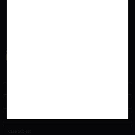
n
p
Contact Us
l
u
Contact Us
s
-
Phone No.
g
+91 8447051402
Email Address
avbchambers@gmail.com
Send Us Your Inquiry
Name
Email
Phone
Subject