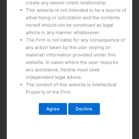
create any lawyer-client relationship.
This website is not intended to be a source of
advertising or solicitation and the contents
hereof should not be construed as legal
advice in any manner whatsoever.
Descubre el Bono de Fish Road: ¡Cómo empezar a jugar en
The Firm is not liable for any consequence of
casinos en línea en España!
any action taken by the user relying on
Descubre el Bono de Fish Road: ¡Cómo empezar a jugar
material/ information provided under this
en casinos en línea en España!
website. In cases where the user requires
¿Estás buscando una forma emocionante de entretenerte
any assistance, he/she must seek
en España? Prueba suerte en los casinos en línea y
independent legal advice.
aprovecha el generoso bono de Fish Road.
The content of this website is Intellectual
Con este bono, podrás disfrutar de créditos adicionales
Property of the Firm.
para jugar tus juegos de casino favoritos.
Es fácil comenzar, solo necesitas crear una cuenta en un
casino en línea de confianza y realizar un depósito.
¡No esperes más y descubre el mundo de los casinos en
línea en España con el Bono de Fish Road!