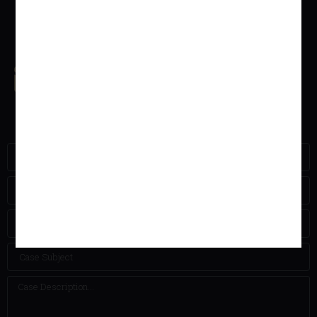
s
-
Phone No.
g
+91 8447051402
Email Address
avbchambers@gmail.com
Send Us Your Inquiry
Name
Email
Phone
Subject
Description