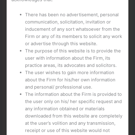
Juega al casino en línea en España: Aprovecha al
máximo el Bono de Fish Road
There has been no advertisement, personal
Bono de Fish Road: Guía para disfrutar del casino
communication, solicitation, invitation or
en línea en España
inducement of any sort whatsoever from the
Todo lo que necesitas saber sobre el Bono de
Firm or any of its members to solicit any work
Fish Road para jugar en casinos en línea en
or advertise through this website.
España
The purpose of this website is to provide the
user with information about the Firm, its
practice areas, its advocates and solicitors.
The user wishes to gain more information
about the Firm for his/her own information
and personal/ professional use.
The information about the Firm is provided to
the user only on his/ her specific request and
any information obtained or materials
downloaded from this website are completely
at the user’s volition and any transmission,
receipt or use of this website would not