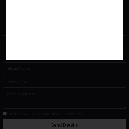
Email Address
avbchambers@gmail.com
Send Us Your Inquiry
Name
Email
Phone
Subject
Description
Consent
I agree to AVB Associates Terms & Conditions
Send Details