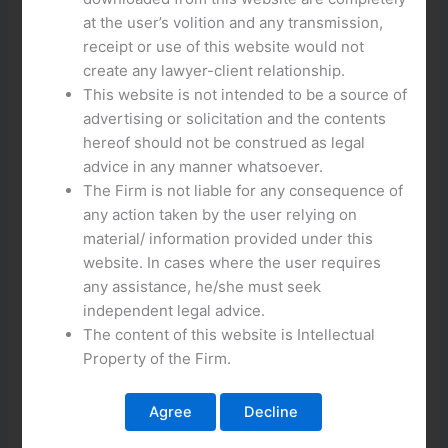
de votre domicile et découvrez pourquoi ces jeux sont tant
at the user’s volition and any transmission,
aimés dans le monde entier. Que vous soyez un joueur
receipt or use of this website would not
débutant ou expérimenté, vous êtes sûr de trouver un jeu
create any lawyer-client relationship.
qui vous convient sur 1win. Ne manquez pas l’occasion de
This website is not intended to be a source of
vous amuser et de peut-être même remporter de gros
advertising or solicitation and the contents
gains. Découvrez les jeux de casino en ligne les plus
hereof should not be construed as legal
populaires sur 1win dès aujourd’hui !
advice in any manner whatsoever.
The Firm is not liable for any consequence of
any action taken by the user relying on
material/ information provided under this
website. In cases where the user requires
any assistance, he/she must seek
independent legal advice.
The content of this website is Intellectual
Property of the Firm.